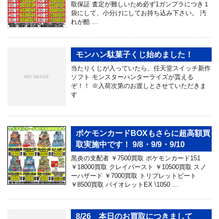
取保証 査定が難しいため必ず1ガンプラにつき１
袋にして、小分けにしてお持ち込み下さい。 汚
れが酷 …
モンハン駄菓子くじ始めました！
当たりくじが入っていたら、任天堂スイッチ新作
ソフト モンスターハンターライズが貰える
ぞ！！ ※入荷次第のお渡しとさせていただきま
す
ポケモンカードBOXもさらに超高額買
取実施中です！ 9/8・9/9・9/10
黒炎の支配者 ￥7500買取 ポケモンカード151
￥18000買取 クレイバースト ￥10500買取 スノ
ーハザード ￥7000買取 トリプレットビート
￥8500買取 バイオレットEX \1050 …
8/26 本日のお買取につきまして