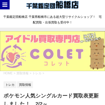
千葉鑑定団船橋店 千葉県船橋市にある超大型リサイクルショップ！ 宅
配買取・出張買取も受付中！
HOME
>
買取情報
>
トレカ
>
トレカ
買取情報
ポケモン人気シングルカード買取表更新
しました！ 2/2～