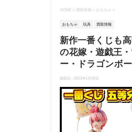
HOME
>
買取情報
>
おもちゃ
>
おもちゃ
玩具
買取情報
新作一番くじも高
の花嫁・遊戯王・
ー・ドラゴンボ
投稿日：
2023年1月30日