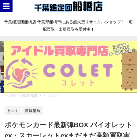
千葉鑑定団船橋店 千葉県船橋市にある超大型リサイクルショップ！ 宅
配買取・出張買取も受付中！
HOME
>
買取情報
>
トレカ
>
トレカ
買取情報
ポケモンカード最新弾BOX バイオレット
ex・スカーレットexまだまだ高額買取実