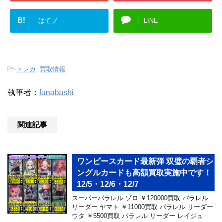
B!
はてブ
LINE
-
トレカ
,
買取情報
執筆者：
funabashi
関連記事
ワンピースカード最新弾 双璧の覇者シ
ングルカードも高額買取実施中です！
12/5・12/6・12/7
スーパーパラレル ゾロ ￥120000買取 パラレル
リーダー ヤマト ￥11000買取 パラレル リーダー
ウタ ￥5500買取 パラレル リーダー レイジュ