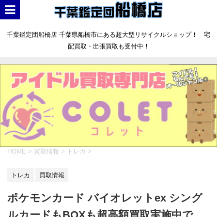
千葉鑑定団船橋店 千葉県船橋市にある超大型リサイクルショップ！ 宅
配買取・出張買取も受付中！
HOME
>
買取情報
>
トレカ
>
トレカ
買取情報
ポケモンカード バイオレットex シング
ルカードもBOXも超高額買取実施中で