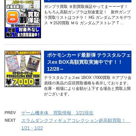
ガンプラ買取 ８割買取保証やってまーーーす！
もちろん高額ガンプラは別途査定！ 新作ガンプ
ラ買取リストはコチラ！ HG ガンダムアスモデウ
ス ￥1520買取 ＭＧ ガンダムアストレア T …
ポケモンカード最新弾 テラスタルフェ
スex BOX高額買取実施中です！！
12/28～
テラスタルフェスex 1BOX \7000買取 ※アプリ会
員様の美品の店頭買取価格を表示しております。
在庫・相場により金額が上下する場合と買取上限
がございます。
PREV
ゲーム機本体 買取情報 1/21現在
NEXT
スラムダンクフィギュアコレクション超高額買取！
1/21・1/22