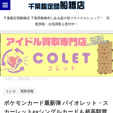
千葉鑑定団船橋店 千葉県船橋市にある超大型リサイクルショップ！ 宅
配買取・出張買取も受付中！
HOME
>
買取情報
>
トレカ
>
トレカ
買取情報
ポケモンカード最新弾 バイオレット・ス
カーレットexシングルカードも超高額買