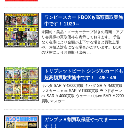
ワンピースカードBOXも高額買取実施
中です！ 11/29～
未開封・美品・メーカーテープ付きの店頭・アプ
リ会員様の買取価格を表示しております。 予告
なく在庫により金額が上下する場合と買取上限
や、お振込対応になる場合がございます。 BOX
の状態によりお買取り出来 …
トリプレットビート シングルカードも
超高額買取実施中です！ 4/8・4/9
キハダ SAR ￥42000買取 キハダ SR ￥7500買取
マスカーニャex SAR ￥11000買取 ラウドボーン
ex SAR ￥4000買取 ウェーニバルex SAR ￥2200
買取 マスカー …
ガンプラ８割買取保証やってまーーー
す！！