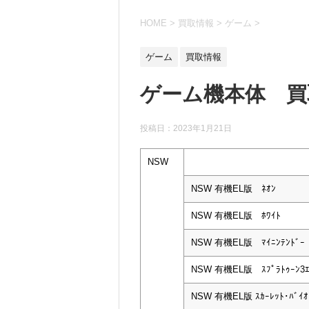
HOME
>
買取情報
>
ゲーム
>
ゲーム
買取情報
ゲーム機本体 買取
投稿日：
2023年1月21日
NSW
NSW 有機EL版 ﾈｵﾝ
NSW 有機EL版 ﾎﾜｲﾄ
NSW 有機EL版 ﾏｲﾆﾝﾃﾝﾄﾞｰ
NSW 有機EL版 ｽﾌﾟﾗﾄｩｰﾝ3ｴ
NSW 有機EL版 ｽｶｰﾚｯﾄ･ﾊﾞｲｵﾚ