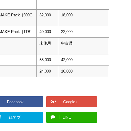
EMAKE Pack [500G
32,000
18,000
EMAKE Pack [1TB]
40,000
22,000
未使用
中古品
58,000
42,000
24,000
16,000
Facebook
Google+
!
はてブ
LINE