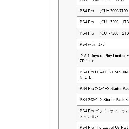
PS4 Pro （CUH-7000/710
PS4 Pro （CUH-7200 1T
PS4 Pro （CUH-7200 2T
PS4 with ｶﾒﾗ
ＰＳ4 Days of Play Limited 
ZR 1ＴＢ
PS4 Pro DEATH STRANDING
N [1TB]
PS4 Pro ｱｲｽﾎﾞｰﾝ Starter Pa
PS4 ｱｲｽﾎﾞｰﾝ Starter Pack
PS4 Pro ゴッド・オブ・
ディション
PS4 Pro The Last of Us Part I