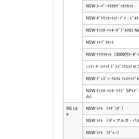
NSW ｽｰﾊﾟｰﾏﾘｵｵﾃﾞｯｾｲｾｯﾄ
NSW ﾎﾟｹﾓﾝｾｯﾄ(ｲｰﾌﾞｲ・ﾋﾟｶ
NSW ﾓﾝｽﾀｰﾊﾝﾀｰﾀﾞﾌﾞﾙｸﾛｽ Nin
NSW ｽﾏﾌﾞﾗｾｯﾄ
NSW ﾏｲｸﾗｾｯﾄ（3000円ｸｰﾎﾟ
ﾆﾝﾃﾝドｰｽｲｯﾁ ﾄﾞﾗｺﾞﾝｸｴｽﾄⅪ 
NSW ﾃﾞｨｽﾞﾆｰﾂﾑﾂﾑ ﾌｪｽﾃｨﾊﾞﾙ
NSW ﾓﾝｽﾀｰﾊﾝﾀｰﾗｲｽﾞ SPｴ
み)
NS Lit
NSW ﾗｲﾄ （ﾏｾﾞﾝﾀﾞ）
e
NSW ﾗｲﾄ （ディアルガ・
NSW ﾗｲﾄ （ｸﾞﾚｰ）