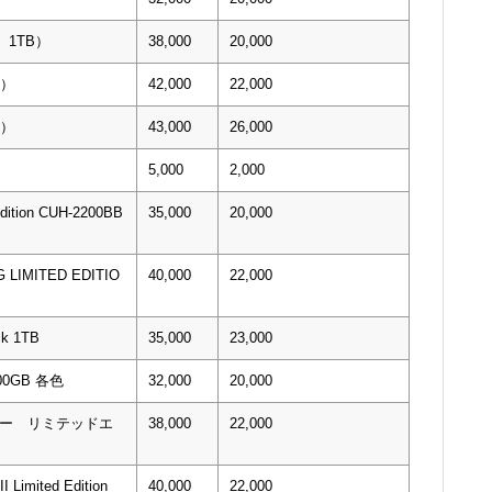
0 1TB）
38,000
20,000
B）
42,000
22,000
B）
43,000
26,000
5,000
2,000
Edition CUH-2200BB
35,000
20,000
 LIMITED EDITIO
40,000
22,000
ck 1TB
35,000
23,000
 500GB 各色
32,000
20,000
ウォー リミテッドエ
38,000
22,000
I Limited Edition
40,000
22,000