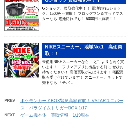
Gショック 買取強化中！！
Gショック、買取強化中！！ 電池切れGショッ
ク、1500円～買取！ フロッグマン＆マッドマス
ターなら 電池切れでも！ 5000円～買取！！
NIKEスニーカー、地域No.1 高価買
取！！
未使用NIKEスニーカーなら、 どこよりも高く買
います！！ フリマアプリに出品する前に ぜひお
持ちください！ 高価買取がんばります！ 宅配買
取も受け付けています！ スニーカー、ネットで
売るなら 「チバ …
PREV
ポケモンカードBOX緊急高額買取！ VSTARユニバー
ス・パラダイムトリガーBOX 1/17
NEXT
ゲーム機本体 買取情報 1/19現在