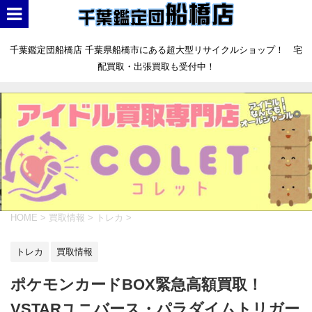
千葉鑑定団船橋店 千葉県船橋市にある超大型リサイクルショップ！ 宅
配買取・出張買取も受付中！
HOME
>
買取情報
>
トレカ
>
トレカ
買取情報
ポケモンカードBOX緊急高額買取！
VSTARユニバース・パラダイムトリガー