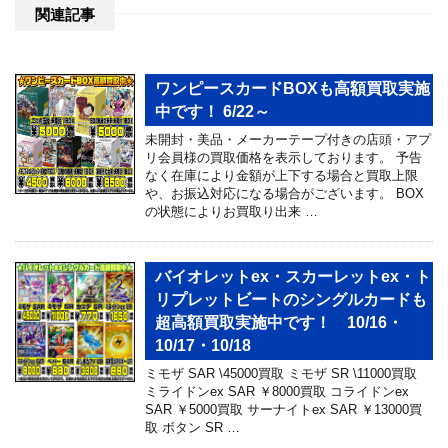
関連記事
ワンピースカードBOXも高額買取実施
中です！ 6/22～
未開封・美品・メーカーテープ付きの店頭・アプ
リ会員様の買取価格を表示しております。 予告
なく在庫により金額が上下する場合と買取上限
や、お振込対応になる場合がございます。 BOX
の状態によりお買取り出来 …
バイオレットex・スカーレットex・ト
リプレットビートのシングルカードも
超高額買取実施中です！ 10/16・
10/17・10/18
ミモザ SAR \45000買取 ミモザ SR \11000買取
ミライドンex SAR ￥8000買取 コライドンex
SAR ￥5000買取 サーナイトex SAR ￥13000買
取 ボタン SR …