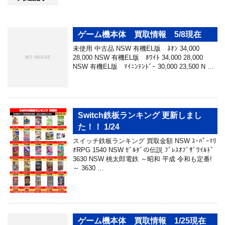
ゲーム機本体 買取情報 5/8現在
未使用 中古品 NSW 有機EL版 ﾈｵﾝ 34,000
28,000 NSW 有機EL版 ﾎﾜｲﾄ 34,000 28,000
NSW 有機EL版 ﾏｲﾆﾝﾃﾝﾄﾞｰ 30,000 23,500 N …
Switch鉄板ランキング 更新しまし
た！！ 1/24
スイッチ鉄板ランキング 買取金額 NSW ｽｰﾊﾟｰﾏﾘ
ｵRPG 1540 NSW ｾﾞﾙﾀﾞの伝説 ﾌﾞﾚｽｵﾌﾞｻﾞﾜｲﾙﾄﾞ
3630 NSW 桃太郎電鉄 ～昭和 平成 令和も定番!
～ 3630 …
ゲーム機本体 買取情報 1/25現在