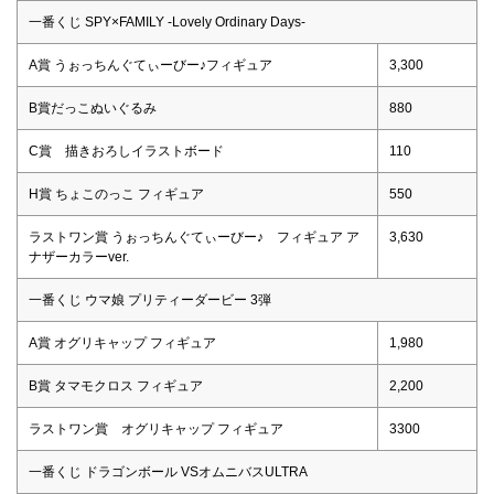
一番くじ SPY×FAMILY -Lovely Ordinary Days-
A賞 うぉっちんぐてぃーびー♪フィギュア
3,300
B賞だっこぬいぐるみ
880
C賞 描きおろしイラストボード
110
H賞 ちょこのっこ フィギュア
550
ラストワン賞 うぉっちんぐてぃーびー♪ フィギュア ア
3,630
ナザーカラーver.
一番くじ ウマ娘 プリティーダービー 3弾
A賞 オグリキャップ フィギュア
1,980
B賞 タマモクロス フィギュア
2,200
ラストワン賞 オグリキャップ フィギュア
3300
一番くじ ドラゴンボール VSオムニバスULTRA