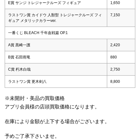
E賞 サンジ トレジャークルーズ フィギュア
1,650
ラストワン賞 カイドウ 人獣型 トレジャークルーズ フィ
7,150
ギュア メタリックカラーver.
一番くじ BLEACH 千年血戦篇 OP.1
A賞 黒崎一護
2,420
B賞 石田雨竜
880
C賞 朽木白哉
2,750
ラストワン賞 更木剣八
8,800
※未開封・美品の買取価格
アプリ会員様の店頭買取価格になります。
在庫により金額が上下する場合がございます。
予めご了承下さいませ。