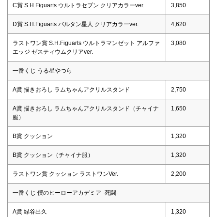
C賞 S.H.Figuarts ウルトラセブン クリアカラーver.
3,850
D賞 S.H.Figuarts バルタン星人 クリアカラーver.
4,620
ラストワン賞 S.H.Figuarts ウルトラマンゼット アルファ
3,080
エッジ ゼスティウムクリアver.
一番くじ うる星やつら
A賞 描きおろし ラムちゃんアクリルスタンド
2,750
A賞 描きおろし ラムちゃんアクリルスタンド（チャイナ
1,650
服）
B賞 クッション
1,320
B賞 クッション（チャイナ服）
1,320
ラストワン賞 クッション ラストワンVer.
2,200
一番くじ 僕のヒーローアカデミア -死闘-
A賞 緑谷出久
1,320