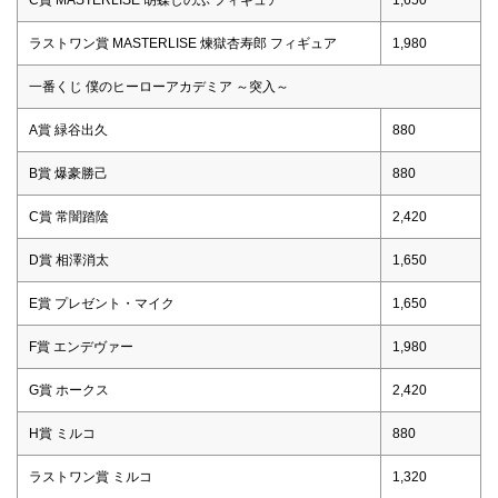
ラストワン賞 MASTERLISE 煉獄杏寿郎 フィギュア
1,980
一番くじ 僕のヒーローアカデミア ～突入～
A賞 緑谷出久
880
B賞 爆豪勝己
880
C賞 常闇踏陰
2,420
D賞 相澤消太
1,650
E賞 プレゼント・マイク
1,650
F賞 エンデヴァー
1,980
G賞 ホークス
2,420
H賞 ミルコ
880
ラストワン賞 ミルコ
1,320