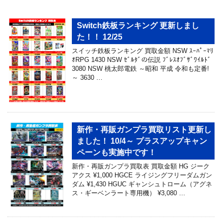
Switch鉄板ランキング 更新しまし
た！！ 12/25
スイッチ鉄板ランキング 買取金額 NSW ｽｰﾊﾟｰﾏﾘ
ｵRPG 1430 NSW ｾﾞﾙﾀﾞの伝説 ﾌﾞﾚｽｵﾌﾞｻﾞﾜｲﾙﾄﾞ
3080 NSW 桃太郎電鉄 ～昭和 平成 令和も定番!
～ 3630 …
新作・再販ガンプラ買取リスト更新し
ました！ 10/4～ プラスアップキャン
ペーンも実施中です！
新作・再販ガンプラ買取表 買取金額 HG ジーク
アクス ¥1,000 HGCE ライジングフリーダムガン
ダム ¥1,430 HGUC ギャンシュトローム（アグネ
ス・ギーベンラート専用機） ¥3,080 …