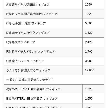
A賞 超サイヤ人孫悟飯フィギュア
1650
B賞 ピッコロ(潜在能力解放)フィギュア
1,320
C賞 セル(第一形態)フィギュア
5,500
D賞 超サイヤ人孫悟空フィギュア
1,320
E賞 孫悟空フィギュア
2,420
F賞 超サイヤ人トランクスフィギュア
1,760
G賞 魔人ベジータフィギュア
3,080
ラストワン賞 魔人ブウフィギュア
17,600
一番くじ 鬼滅の刃 最高位の剣士“柱”
A賞 MASTERLISE 煉獄杏寿郎 フィギュア
1,320
B賞 MASTERLISE 冨岡義勇 フィギュア
1,650
C賞 MASTERLISE 胡蝶しのぶ フィギュア
1,650