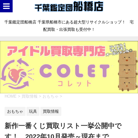
千葉鑑定団船橋店 千葉県船橋市にある超大型リサイクルショップ！ 宅
配買取・出張買取も受付中！
HOME
>
買取情報
>
おもちゃ
>
おもちゃ
玩具
買取情報
新作一番くじ買取リスト一挙公開中で
す！ 2022年10月発売～現在まで