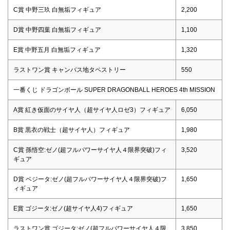
C賞 中野三玖 白無垢フィギュア
2,200
D賞 中野四葉 白無垢フィギュア
1,100
E賞 中野五月 白無垢フィギュア
1,320
ラストワン賞 キャンバス地タペストリー
550
一番くじ ドラゴンボール SUPER DRAGONBALL HEROES 4th MISSION
A賞 紅き仮面のサイヤ人（超サイヤ人ロゼ3）フィギュア
6,050
B賞 黒衣の戦士（超サイヤ人）フィギュア
1,980
C賞 孫悟空:ゼノ(超フルパワーサイヤ人４限界突破)フィ
3,520
ギュア
D賞 ベジータ:ゼノ(超フルパワーサイヤ人４限界突破)フ
1,650
ィギュア
E賞 ゴジータ:ゼノ(超サイヤ人4)フィギュア
1,650
ラストワン賞 ゴジータ:ゼノ(超フルパワーサイヤ人４限
3,850