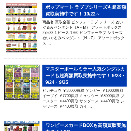
ポップマート ラブブシリーズも超高額
買取実施中です！ 10/22～
商品名 買取金額 ピンフォーラブ シリーズ ぬい
ぐるみペンダント（A～M） アソートボックス
27500 １ピース 1760 ピンフォーラブ シリーズ
ぬいぐるみペンダント（N～Z） アソートボック
ス …
マスターボールミラー人気シングルカ
ードも超高額買取実施中です！ 9/23・
9/24・9/25
ピカチュウ ￥38000買取 ゲンガー ￥19000買取
イーブイ ￥7700買取 ミュウツー ￥8000買取 ブ
ースター ￥4400買取 サンダース ￥4400買取 シ
ャワーズ ￥4400買取 カイ …
ワンピースカードBOXも高額買取実施