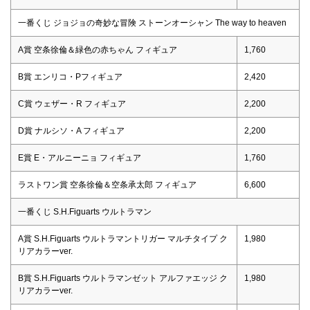
一番くじ ジョジョの奇妙な冒険 ストーンオーシャン The way to heaven
A賞 空条徐倫＆緑色の赤ちゃん フィギュア
1,760
B賞 エンリコ・Pフィギュア
2,420
C賞 ウェザー・R フィギュア
2,200
D賞 ナルシソ・A フィギュア
2,200
E賞 E・アルニーニョ フィギュア
1,760
ラストワン賞 空条徐倫＆空条承太郎 フィギュア
6,600
一番くじ S.H.Figuarts ウルトラマン
A賞 S.H.Figuarts ウルトラマントリガー マルチタイプ ク
1,980
リアカラーver.
B賞 S.H.Figuarts ウルトラマンゼット アルファエッジ ク
1,980
リアカラーver.