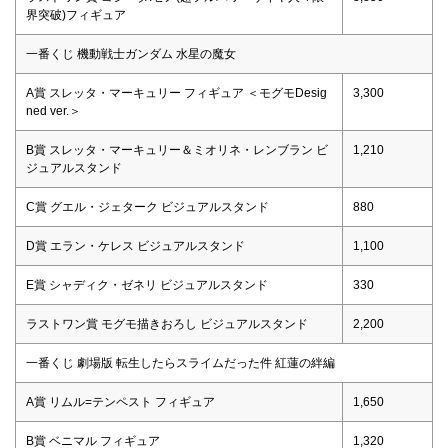
界突破)フィギュア
一番くじ 機動戦士ガンダム 水星の魔女
A賞 スレッタ・マーキュリー フィギュア ＜モグモDesig
3,300
ned ver.＞
B賞 スレッタ・マーキュリー＆ミオリネ・レンブラン ビ
1,210
ジュアルスタンド
C賞 グエル・ジェターク ビジュアルスタンド
880
D賞 エラン・ケレス ビジュアルスタンド
1,100
E賞 シャディク・ゼネリ ビジュアルスタンド
330
ラストワン賞 モグモ描きおろし ビジュアルスタンド
2,200
一番くじ 劇場版 転生したらスライムだった件 紅蓮の絆編
A賞 リムル=テンペスト フィギュア
1,650
B賞 ベニマル フィギュア
1,320