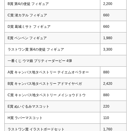
B賞 第4の使徒 フィギュア
2,200
C賞 渚カヲル フィギュア
660
D賞 葛城ミサト フィギュア
660
E賞 ペンペン フィギュア
1,980
ラストワン賞 第4の使徒 フィギュア
3,300
一番くじ ウマ娘 プリティーダービー 4弾
A賞 キャンバス地タペストリー テイエムオペラオー
880
B賞 キャンバス地タペストリー アドマイヤベガ
2,420
C賞 キャンバス地タペストリー メイショウドトウ
880
E賞 ぬいぐるみマスコット
220
H賞 ラバーマスコット
110
ラストワン賞 イラストボードセット
1,760