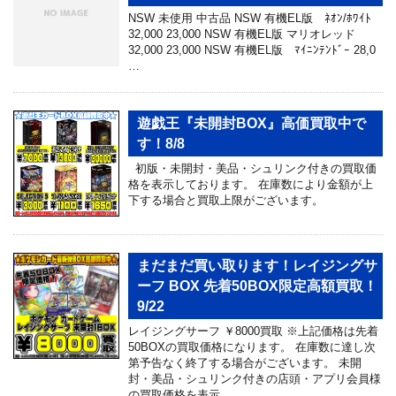
NSW 未使用 中古品 NSW 有機EL版 ﾈｵﾝ/ﾎﾜｲﾄ
32,000 23,000 NSW 有機EL版 マリオレッド
32,000 23,000 NSW 有機EL版 ﾏｲﾆﾝﾃﾝﾄﾞｰ 28,0
…
遊戯王『未開封BOX』高価買取中で
す！8/8
初版・未開封・美品・シュリンク付きの買取価
格を表示しております。 在庫数により金額が上
下する場合と買取上限がございます。
まだまだ買い取ります！レイジングサ
ーフ BOX 先着50BOX限定高額買取！
9/22
レイジングサーフ ￥8000買取 ※上記価格は先着
50BOXの買取価格になります。 在庫数に達し次
第予告なく終了する場合がございます。 未開
封・美品・シュリンク付きの店頭・アプリ会員様
の買取価格を表示 …