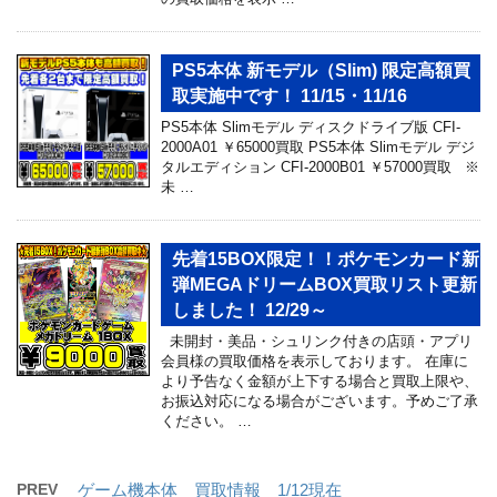
PS5本体 新モデル（Slim) 限定高額買
取実施中です！ 11/15・11/16
PS5本体 Slimモデル ディスクドライブ版 CFI-
2000A01 ￥65000買取 PS5本体 Slimモデル デジ
タルエディション CFI-2000B01 ￥57000買取 ※
未 …
先着15BOX限定！！ポケモンカード新
弾MEGAドリームBOX買取リスト更新
しました！ 12/29～
未開封・美品・シュリンク付きの店頭・アプリ
会員様の買取価格を表示しております。 在庫に
より予告なく金額が上下する場合と買取上限や、
お振込対応になる場合がございます。予めご了承
ください。 …
PREV
ゲーム機本体 買取情報 1/12現在