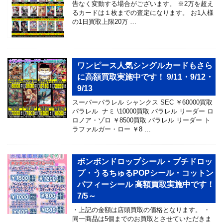
告なく変動する場合がございます。 ※2万を超え
るカードは１枚までの査定になります。 お1人様
の1日買取上限20万 …
ワンピース人気シングルカードもさら
に高額買取実施中です！ 9/11・9/12・
9/13
スーパーパラレル シャンクス SEC ￥60000買取
パラレル ナミ \10000買取 パラレル リーダー ロ
ロノア・ゾロ ￥8500買取 パラレル リーダー ト
ラファルガー・ロー ￥8 …
ボンボンドロップシール・プチドロッ
プ・うるちゅるPOPシール・コットン
パフィーシール 高額買取実施中です！
7/5～
・上記の金額は店頭買取の価格となります。 ・
同一商品は5個までのお買取とさせていただきま