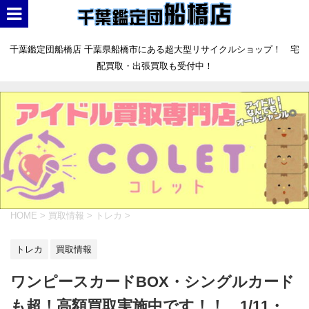
千葉鑑定団船橋店 千葉県船橋市にある超大型リサイクルショップ！ 宅
配買取・出張買取も受付中！
HOME
>
買取情報
>
トレカ
>
トレカ
買取情報
ワンピースカードBOX・シングルカード
も超！高額買取実施中です！！ 1/11・