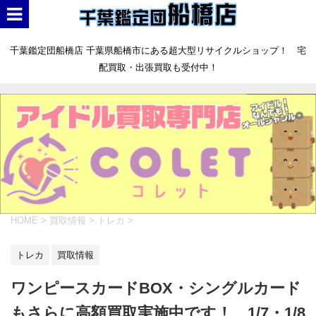
千葉鑑定団船橋店 千葉県船橋市にある超大型リサイクルショップ！ 宅
配買取・出張買取も受付中！
HOME
>
買取情報
>
トレカ
>
トレカ
買取情報
ワンピースカードBOX・シングルカード
もさらに高額買取実施中です！ 1/7・1/8