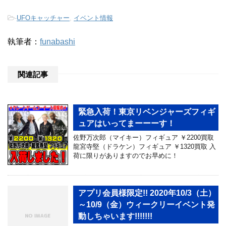
-
UFOキャッチャー
,
イベント情報
執筆者：
funabashi
関連記事
緊急入荷！東京リベンジャーズフィギ
ュアはいってまーーーす！
佐野万次郎（マイキー）フィギュア ￥2200買取
龍宮寺堅（ドラケン）フィギュア ￥1320買取 入
荷に限りがありますのでお早めに！
アプリ会員様限定!! 2020年10/3（土）
～10/9（金）ウィークリーイベント発
動しちゃいます!!!!!!!