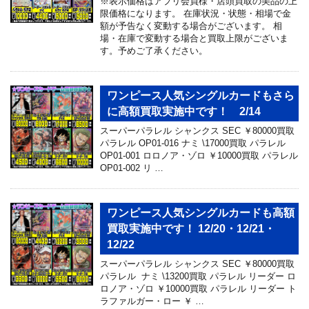
※表示価格はアプリ会員様・店頭買取の美品の上
限価格になります。 在庫状況・状態・相場で金
額が予告なく変動する場合がございます。 相
場・在庫で変動する場合と買取上限がございま
す。予めご了承ください。
ワンピース人気シングルカードもさら
に高額買取実施中です！ 2/14
スーパーパラレル シャンクス SEC ￥80000買取
パラレル OP01-016 ナミ \17000買取 パラレル
OP01-001 ロロノア・ゾロ ￥10000買取 パラレル
OP01-002 リ …
ワンピース人気シングルカードも高額
買取実施中です！ 12/20・12/21・
12/22
スーパーパラレル シャンクス SEC ￥80000買取
パラレル ナミ \13200買取 パラレル リーダー ロ
ロノア・ゾロ ￥10000買取 パラレル リーダー ト
ラファルガー・ロー ￥ …