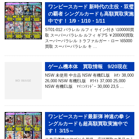
ワンピースカード 新時代の主役・双璧
の覇者 シングルカードも高額買取実施
中です！ 1/9・1/10・1/11
ST01-012 パラレル ルフィ サイン付き \100000買
取 スーパーパラレル ルフィ ギア5 ￥200000買取
スーパーパラレル トラファルガー・ロー \65000
買取 スーパーパラレル キ …
ゲーム機本体 買取情報 9/20現在
NSW 未使用 中古品 NSW 有機EL版 ﾈｵﾝ 38,000
26,000 NSW 有機EL版 ﾎﾜｲﾄ 37,000 25,000
NSW 有機EL版 ﾏｲﾆﾝﾃﾝﾄﾞｰ 30,000 23,5 …
ワンピースカード最新弾 神速の拳 シ
ングルカードも超高額買取実施中で
す！ 3/15～