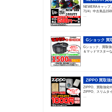
NEWERAキャップ、
71/4）中古美品
…
Gショック 買
Gショック、買取強
＆マッドマスターな
ZIPPO 買取
ZIPPO、買取強
ZIPPO、スリム
…