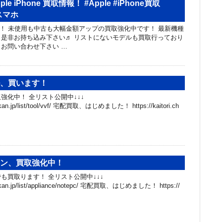
e iPhone 買取情報！ #Apple #iPhone買取
#スマホ
登場！！！ 未使用も中古も大幅金額アップの買取強化中です！ 最新機種
是非お持ち込み下さい♬ リストにないモデルも買取行っており
お問い合わせ下さい …
ル、買います！
強化中！ 全リスト公開中↓↓↓
hibakan.jp/list/tool/vvf/ 宅配買取、はじめました！ https://kaitori.ch
コン、買取強化中！
も買取ります！ 全リスト公開中↓↓↓
hibakan.jp/list/appliance/notepc/ 宅配買取、はじめました！ https://