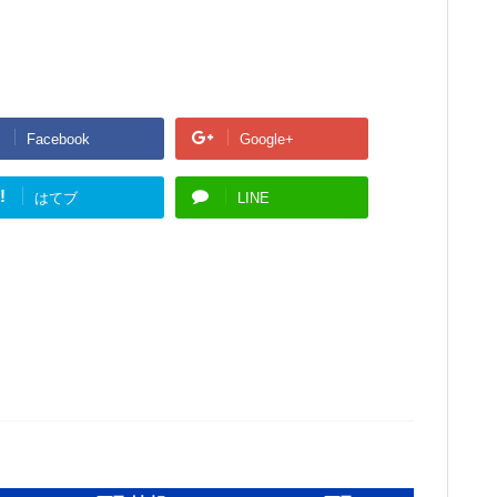
Facebook
Google+
!
はてブ
LINE