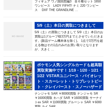
フィギュア ワノ国回想編3 全６種セット 1650
ワンピース LADY FIFHT! ナミ 220 ワンピー
ス DXF THE GRANDLINE …
5/9（土）本日の買取につきまして
5/9（土）の買取につきまして 5/9（土）本日のお
買取は1グループ様3万円までとさせていただきま
す。(新品ゲーム機本体を除く)。 1点で3万円を超
える物はその1点のみのお買い取りとなります
が、大きく …
ポケモン人気シングルカードも超高額
買取実施中です！ 1/19・1/20・1/21・
1/22 VSTARユニバース・バイオレッ
ト・スカーレット・トリプレットビー
ト・クレイバースト・スノーハザード
ナンジャモ SAR ￥80000買取 ナンジャモ SR
￥16000買取 キハダ SAR ￥16000買取 サーナイ
トex SAR ￥11000買取 グルーシャ SAR ￥6000
買取 カイ SAR …