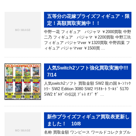
五等分の花嫁プライズフィギュア・限
定！高額買取実施中！！
中野一花 フィギュア パジャマ ￥2000買取 中野
二乃 フィギュア パジャマ ￥2200買取 中野三玖
フィギュア パジャマver ￥1320買取 中野四葉 フ
ィギュア パジャマver ￥1500買 …
人気Switch2ソフト強化買取実施中!!!
7/14
人気switch2ソフト 買取金額 SW2 龍の国 ﾙｰﾝﾌｧｸ
ﾄﾘｰ SW2 Edition 3080 SW2 ﾏﾘｵｶｰﾄ ﾜｰﾙﾄﾞ 5170
SW2 ｾﾞﾙﾀﾞの伝説 ﾌﾞﾚｽ ｵﾌﾞ ｻﾞ …
新作プライズフィギュア買取表更新し
ました！ 10/8
名称 買取金額 ワンピース ワールドコレクタブル