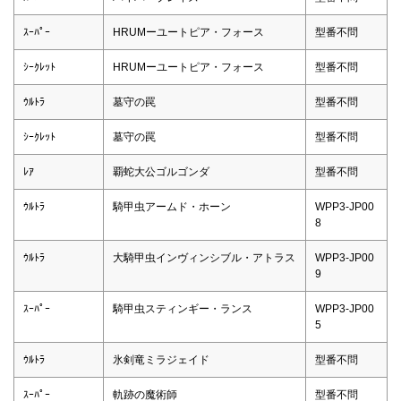
ｽｰﾊﾟｰ
HRUMーユートピア・フォース
型番不問
ｼｰｸﾚｯﾄ
HRUMーユートピア・フォース
型番不問
ｳﾙﾄﾗ
墓守の罠
型番不問
ｼｰｸﾚｯﾄ
墓守の罠
型番不問
ﾚｱ
覇蛇大公ゴルゴンダ
型番不問
ｳﾙﾄﾗ
騎甲虫アームド・ホーン
WPP3-JP00
8
ｳﾙﾄﾗ
大騎甲虫インヴィンシブル・アトラス
WPP3-JP00
9
ｽｰﾊﾟｰ
騎甲虫スティンギー・ランス
WPP3-JP00
5
ｳﾙﾄﾗ
氷剣竜ミラジェイド
型番不問
ｽｰﾊﾟｰ
軌跡の魔術師
型番不問