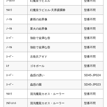
ｼｰｸﾚｯﾄ
幻魔皇ラビエル
型番不問
ｳﾙﾄﾗ
幻魔皇ラビエル-天界蹂躙拳
型番不問
ﾉｰﾏﾙ
豪雨の結界像
型番不問
ﾉｰﾏﾙ
業火の結界像
型番不問
ｽｰﾊﾟｰ
強欲で金満な壺
型番不問
ﾉｰﾏﾙ
強欲で金満な壺
型番不問
ｽｰﾊﾟｰ
古衛兵アギド
型番不問
ﾚｱ
ゴキポール
型番不問
ｽｰﾊﾟｰ
蟲惑の誘い
SD45-JP024
ｽｰﾊﾟｰ
蟲惑の園
SD45-JP023
ｳﾙﾄﾗ
混沌魔龍カオス・ルーラー
型番不問
ｱﾙﾃｨﾒｯﾄ
混沌魔龍カオス・ルーラー
型番不問