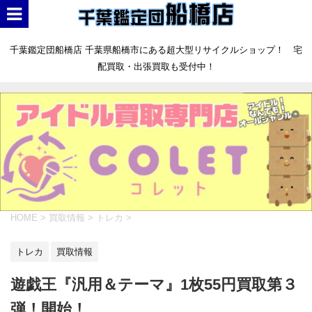
千葉鑑定団船橋店 千葉県船橋市にある超大型リサイクルショップ！ 宅
配買取・出張買取も受付中！
HOME
>
買取情報
>
トレカ
>
トレカ
買取情報
遊戯王『汎用＆テーマ』1枚55円買取第３
弾！開始！