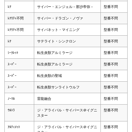
ﾚｱ
サイバー・エンジェル－那沙帝弥－
型番不問
ﾚｱﾘﾃｨ不問
サイバー・ドラゴン・ノヴァ
型番不問
ﾚｱﾘﾃｨ不問
サイバネット・マイニング
型番不問
ﾚｱ
サテライト・シンクロン
型番不問
ｼｰｸﾚｯﾄ
転生炎獣アルミラージ
型番不問
ｽｰﾊﾟｰ
転生炎獣アルミラージ
型番不問
ｽｰﾊﾟｰ
転生炎獣の聖域
型番不問
ｽｰﾊﾟｰ
転生炎獣サンライトウルフ
型番不問
ﾉｰﾏﾙ
雷龍融合
型番不問
ｳﾙﾄﾗ
ジ・アライバル・サイバース＠イグニ
型番不問
スター
ｱﾙﾃｨﾒｯﾄ
ジ・アライバル・サイバース＠イグニ
型番不問