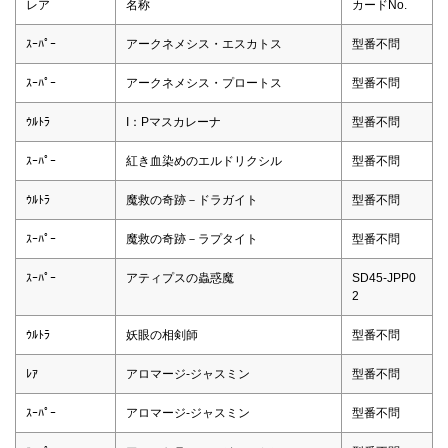
レア
名称
カードNo.
ｽｰﾊﾟｰ
アークネメシス・エスカトス
型番不問
ｽｰﾊﾟｰ
アークネメシス・プロートス
型番不問
ｳﾙﾄﾗ
I：Pマスカレーナ
型番不問
ｽｰﾊﾟｰ
紅き血染めのエルドリクシル
型番不問
ｳﾙﾄﾗ
魔救の奇跡－ドラガイト
型番不問
ｽｰﾊﾟｰ
魔救の奇跡－ラプタイト
型番不問
ｽｰﾊﾟｰ
アティプスの蟲惑魔
SD45-JPP0
2
ｳﾙﾄﾗ
妖眼の相剣師
型番不問
ﾚｱ
アロマージ-ジャスミン
型番不問
ｽｰﾊﾟｰ
アロマージ-ジャスミン
型番不問