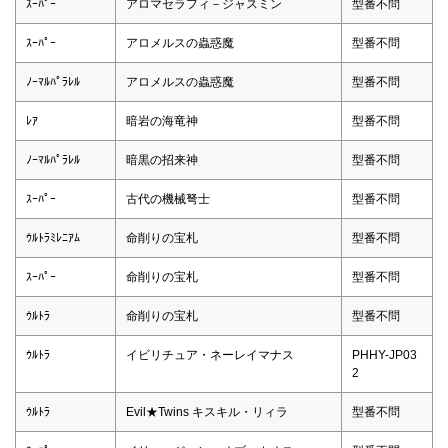
ｽｰﾊﾟｰ
アロマセラフィ－ジャスミン
型番不問
ｽｰﾊﾟｰ
アロメルスの蟲惑魔
型番不問
ﾉｰﾏﾙﾊﾟﾗﾚﾙ
アロメルスの蟲惑魔
型番不問
ﾚｱ
暗岩の海竜神
型番不問
ﾉｰﾏﾙﾊﾟﾗﾚﾙ
暗黒の招来神
型番不問
ｽｰﾊﾟｰ
古代の機械弩士
型番不問
ｳﾙﾄﾗﾐﾚﾆｱﾑ
命削りの宝札
型番不問
ｽｰﾊﾟｰ
命削りの宝札
型番不問
ｳﾙﾄﾗ
命削りの宝札
型番不問
ｳﾙﾄﾗ
イビリチュア・ネーレイマナス
PHHY-JP03
2
ｳﾙﾄﾗ
Evil★Twins キスキル・リィラ
型番不問