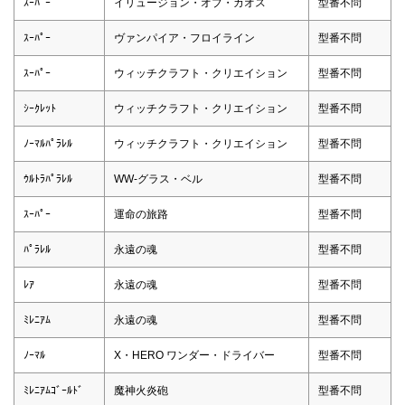
ｽｰﾊﾟｰ
イリュージョン・オブ・カオス
型番不問
ｽｰﾊﾟｰ
ヴァンパイア・フロイライン
型番不問
ｽｰﾊﾟｰ
ウィッチクラフト・クリエイション
型番不問
ｼｰｸﾚｯﾄ
ウィッチクラフト・クリエイション
型番不問
ﾉｰﾏﾙﾊﾟﾗﾚﾙ
ウィッチクラフト・クリエイション
型番不問
ｳﾙﾄﾗﾊﾟﾗﾚﾙ
WW-グラス・ベル
型番不問
ｽｰﾊﾟｰ
運命の旅路
型番不問
ﾊﾟﾗﾚﾙ
永遠の魂
型番不問
ﾚｱ
永遠の魂
型番不問
ﾐﾚﾆｱﾑ
永遠の魂
型番不問
ﾉｰﾏﾙ
X・HERO ワンダー・ドライバー
型番不問
ﾐﾚﾆｱﾑｺﾞｰﾙﾄﾞ
魔神火炎砲
型番不問