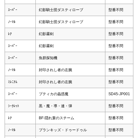
ｽｰﾊﾟｰ
幻影騎士団ダスティローブ
型番不問
ﾉｰﾏﾙ
幻影騎士団ダスティローブ
型番不問
ﾚｱ
幻影霧剣
型番不問
ｽｰﾊﾟｰ
幻影霧剣
型番不問
ｽｰﾊﾟｰ
魚群探知機
型番不問
ﾉｰﾏﾙ
封印されし者の左腕
型番不問
ﾐﾚﾆｱﾑ
封印されし者の左腕
型番不問
ｽｰﾊﾟｰ
プティカの蟲惑魔
SD45-JP001
ｼｰｸﾚｯﾄ
黒・魔・導・連・弾
型番不問
ﾚｱ
BF-隠れ蓑のスチーム
型番不問
ﾉｰﾏﾙ
プランキッズ・ドゥードゥル
型番不問