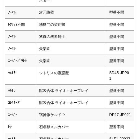
スター
ﾉｰﾏﾙ
次元障壁
型番不問
ﾚｱﾘﾃｨ不問
地獄門の契約書
型番不問
ﾉｰﾏﾙ
紫宵の機界騎士
型番不問
ﾉｰﾏﾙ
失楽園
型番不問
ｽｰﾊﾟｰﾊﾟﾗﾚﾙ
失楽園
型番不問
ｳﾙﾄﾗ
シトリスの蟲惑魔
SD45-JPP0
1
ｳﾙﾄﾗ
獣装合体 ライオ・ホープレイ
型番不問
ｺﾚｸﾀｰｽﾞ
獣装合体 ライオ・ホープレイ
型番不問
ｽｰﾊﾟｰ
宿神像ケルドウ
DP27-JP021
ﾚｱ
召喚獣メルカバー
型番不問
ｳﾙﾄﾗ
召喚獣メルカバー
SLF1-JP027