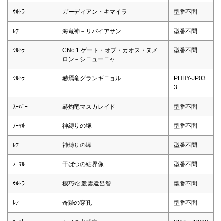
ｳﾙﾄﾗ
ガーディアン・キマイラ
型番不問
ﾚｱ
海竜神－リバイアサン
型番不問
ｳﾙﾄﾗ
CNo.1 ゲート・オブ・カオス・ヌメ
型番不問
ロン－シニューニャ
ｳﾙﾄﾗ
赫焉竜グランギニョル
PHHY-JP03
3
ｽｰﾊﾟｰ
赫灼竜マスカレイド
型番不問
ﾉｰﾏﾙ
神縛りの塚
型番不問
ﾚｱ
神縛りの塚
型番不問
ﾉｰﾏﾙ
干ばつの結界像
型番不問
ｳﾙﾄﾗ
機巧蛇 叢雲遠呂智
型番不問
ﾚｱ
奇跡の穿孔
型番不問