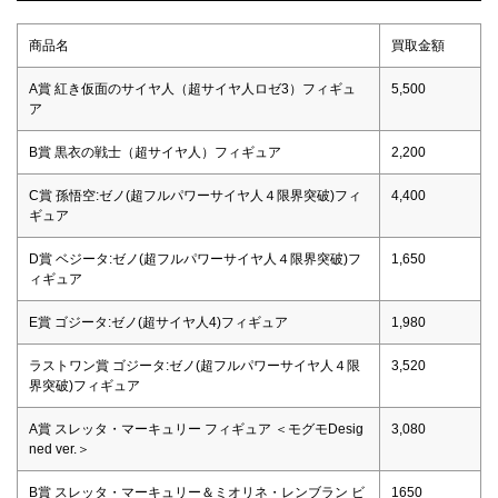
商品名
買取金額
A賞 紅き仮面のサイヤ人（超サイヤ人ロゼ3）フィギュ
5,500
ア
B賞 黒衣の戦士（超サイヤ人）フィギュア
2,200
C賞 孫悟空:ゼノ(超フルパワーサイヤ人４限界突破)フィ
4,400
ギュア
D賞 ベジータ:ゼノ(超フルパワーサイヤ人４限界突破)フ
1,650
ィギュア
E賞 ゴジータ:ゼノ(超サイヤ人4)フィギュア
1,980
ラストワン賞 ゴジータ:ゼノ(超フルパワーサイヤ人４限
3,520
界突破)フィギュア
A賞 スレッタ・マーキュリー フィギュア ＜モグモDesig
3,080
ned ver.＞
B賞 スレッタ・マーキュリー＆ミオリネ・レンブラン ビ
1650