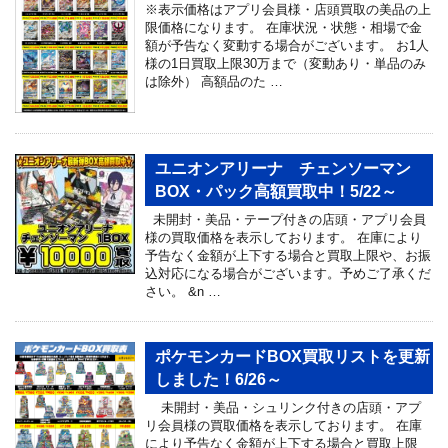
※表示価格はアプリ会員様・店頭買取の美品の上
限価格になります。 在庫状況・状態・相場で金
額が予告なく変動する場合がございます。 お1人
様の1日買取上限30万まで（変動あり・単品のみ
は除外） 高額品のた …
ユニオンアリーナ チェンソーマン
BOX・パック高額買取中！5/22～
未開封・美品・テープ付きの店頭・アプリ会員
様の買取価格を表示しております。 在庫により
予告なく金額が上下する場合と買取上限や、お振
込対応になる場合がございます。予めご了承くだ
さい。 &n …
ポケモンカードBOX買取リストを更新
しました！6/26～
未開封・美品・シュリンク付きの店頭・アプ
リ会員様の買取価格を表示しております。 在庫
により予告なく金額が上下する場合と買取上限