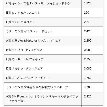
C賞 キャンバス地タペストリー メイショウドトウ
1,320
E賞 ぬいぐるみマスコット
220
H賞 ラバーマスコット
220
ラストワン賞 イラストボードセット
2,420
A賞 空条徐倫＆緑色の赤ちゃん フィギュア
2,200
B賞 エンリコ・Pフィギュア
3,080
C賞 ウェザー・R フィギュア
2,750
D賞 ナルシソ・A フィギュア
3,080
E賞 E・アルニーニョ フィギュア
1,760
ラストワン賞 空条徐倫＆空条承太郎 フィギュア
7,700
A賞 S.H.Figuarts ウルトラマントリガー マルチタイプ ク
2,420
リアカラーver.