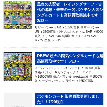
黒炎の支配者・レイジングサーフ・古
代の咆哮・未来の一閃 ポケモン人気シ
ングルカードも高額買取実施中です！
2/12～
リザードンex SAR ￥16500買取 リザードンex
UR ￥3500買取 パラソルおねえさん SAR ￥9000
買取 チリ SAR \4400買取 ガブリアスex SAR
￥2750買取 トドロ …
DBFW 烈火の闘気シングルカードも超
高額買取中です！ 5/13～
スーパーパラレル SCR ベジット ￥180000買取
墨絵パラレル ギガンティックミーティア
￥16500買取 墨絵パラレル かめはめ波 ￥8800買
取 リーダー パラレル 孫悟空 ￥16500買取 …
ポケモンカード 旧弾買取更新しまし
た！！7/20現在