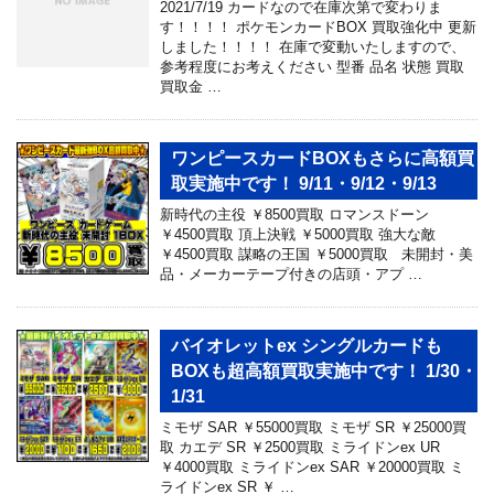
2021/7/19 カードなので在庫次第で変わりま
す！！！！ ポケモンカードBOX 買取強化中 更新
しました！！！！ 在庫で変動いたしますので、
参考程度にお考えください 型番 品名 状態 買取
買取金 …
ワンピースカードBOXもさらに高額買
取実施中です！ 9/11・9/12・9/13
新時代の主役 ￥8500買取 ロマンスドーン
￥4500買取 頂上決戦 ￥5000買取 強大な敵
￥4500買取 謀略の王国 ￥5000買取 未開封・美
品・メーカーテープ付きの店頭・アプ …
バイオレットex シングルカードも
BOXも超高額買取実施中です！ 1/30・
1/31
ミモザ SAR ￥55000買取 ミモザ SR ￥25000買
取 カエデ SR ￥2500買取 ミライドンex UR
￥4000買取 ミライドンex SAR ￥20000買取 ミ
ライドンex SR ￥ …