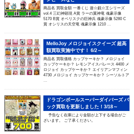
商品名 買取金額 一番くじ 遊☆戯☆王シリーズ
vol.4 三幻神顕現 A賞 ラーの翼神竜 魂豪示像
5170 B賞 オベリスクの巨神兵 魂豪示像 5280 C
賞 オシリスの天空竜 魂豪示像 1210 …
MelloJoy メロジョイスクイーズ 超高
額買取実施中です！ 6/2～
商品名 買取価格 カップケーキか？ メロジョイ
カップケーキか？ レモンアイスパレース 4400 メ
ロジョイ カップケーキか？ エイリアンマフィン
4730 メロジョイ カップケーキか？ シーソルトア
…
ドラゴンボールスーパーダイバーズ パ
ック買取を更新しました！3/18～
予告なく在庫により金額が上下する場合がご
ざいます。 ご了承ください。