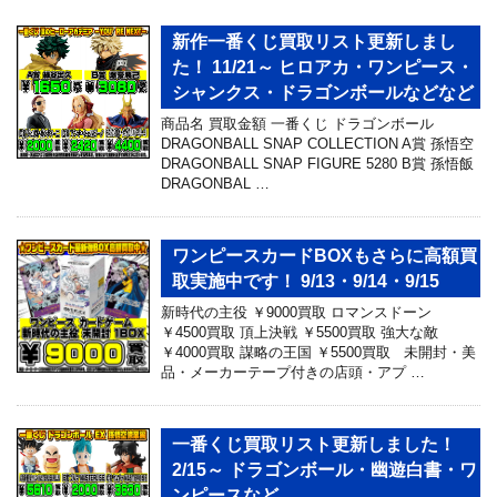
新作一番くじ買取リスト更新しまし
た！ 11/21～ ヒロアカ・ワンピース・
シャンクス・ドラゴンボールなどなど
商品名 買取金額 一番くじ ドラゴンボール
DRAGONBALL SNAP COLLECTION A賞 孫悟空
DRAGONBALL SNAP FIGURE 5280 B賞 孫悟飯
DRAGONBAL …
ワンピースカードBOXもさらに高額買
取実施中です！ 9/13・9/14・9/15
新時代の主役 ￥9000買取 ロマンスドーン
￥4500買取 頂上決戦 ￥5500買取 強大な敵
￥4000買取 謀略の王国 ￥5500買取 未開封・美
品・メーカーテープ付きの店頭・アプ …
一番くじ買取リスト更新しました！
2/15～ ドラゴンボール・幽遊白書・ワ
ンピースなど