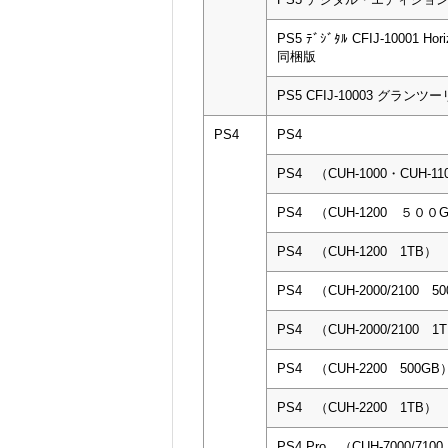
PS5 ﾃﾞｼﾞﾀﾙ CFIJ-10001 Hori
同梱版
PS5 CFIJ-10003 グラン
PS4
PS4
PS4 （CUH-1000・CUH-11
PS4 （CUH-1200 ５０
PS4 （CUH-1200 1TB）
PS4 （CUH-2000/2100 5
PS4 （CUH-2000/2100 1
PS4 （CUH-2200 500GB
PS4 （CUH-2200 1TB）
PS4 Pro （CUH-7000/710