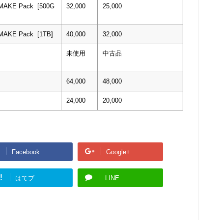
EMAKE Pack [500G
32,000
25,000
EMAKE Pack [1TB]
40,000
32,000
未使用
中古品
64,000
48,000
24,000
20,000
Facebook
Google+
!
はてブ
LINE