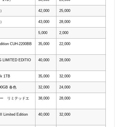
B）
42,000
25,000
B）
43,000
28,000
5,000
2,000
Edition CUH-2200BB
35,000
22,000
 LIMITED EDITIO
40,000
28,000
ck 1TB
35,000
32,000
 500GB 各色
32,000
24,000
ウォー リミテッドエ
38,000
28,000
I Limited Edition
40,000
32,000