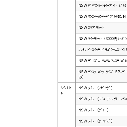
NSW ﾎﾟｹﾓﾝｾｯﾄ(ｲｰﾌﾞｲ・ﾋﾟｶ
NSW ﾓﾝｽﾀｰﾊﾝﾀｰﾀﾞﾌﾞﾙｸﾛｽ Nin
NSW ｽﾏﾌﾞﾗｾｯﾄ
NSW ﾏｲｸﾗｾｯﾄ（3000円ｸｰﾎﾟ
ﾆﾝﾃﾝドｰｽｲｯﾁ ﾄﾞﾗｺﾞﾝｸｴｽﾄⅪ 
NSW ﾃﾞｨｽﾞﾆｰﾂﾑﾂﾑ ﾌｪｽﾃｨﾊﾞﾙ
NSW ﾓﾝｽﾀｰﾊﾝﾀｰﾗｲｽﾞ SPｴ
み)
NS Lit
NSW ﾗｲﾄ （ﾏｾﾞﾝﾀﾞ）
e
NSW ﾗｲﾄ （ディアルガ・
NSW ﾗｲﾄ （ｸﾞﾚｰ）
NSW ﾗｲﾄ （ﾀｰｺｲｽﾞ）