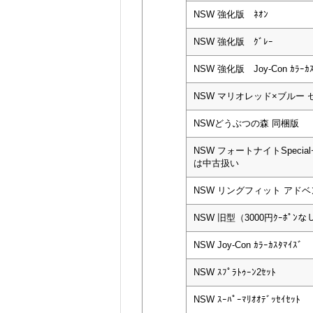
NSW 強化版 ﾈｵﾝ
NSW 強化版 ｸﾞﾚｰ
NSW 強化版 Joy-Con ｶﾗｰｶｽ
NSW マリオレッド×ブルー 
NSWどうぶつの森 同梱版
NSW フォートナイトSpeci
は中古扱い
NSW リングフィット アド
NSW 旧型（3000円ｸｰﾎﾟﾝなし
NSW Joy-Con ｶﾗｰｶｽﾀﾏｲｽﾞ
NSW ｽﾌﾟﾗﾄｩｰﾝ2ｾｯﾄ
NSW ｽｰﾊﾟｰﾏﾘｵｵﾃﾞｯｾｲｾｯﾄ