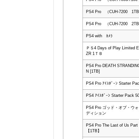
PS4 Pro （CUH-7200 1T
PS4 Pro （CUH-7200 2T
PS4 with ｶﾒﾗ
ＰＳ4 Days of Play Limited 
ZR 1ＴＢ
PS4 Pro DEATH STRANDING
N [1TB]
PS4 Pro ｱｲｽﾎﾞｰﾝ Starter Pa
PS4 ｱｲｽﾎﾞｰﾝ Starter Pack
PS4 Pro ゴッド・オブ・
ディション
PS4 Pro The Last of Us Part I
【1TB】