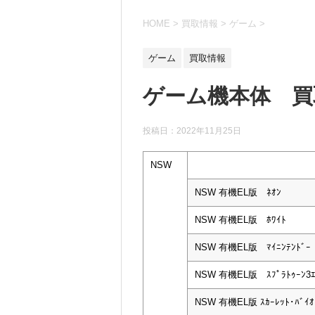
HOME
>
買取情報
>
ゲーム
>
ゲーム
買取情報
ゲーム機本体 買取
投稿日：
2022年11月25日
NSW
NSW 有機EL版 ﾈｵﾝ
NSW 有機EL版 ﾎﾜｲﾄ
NSW 有機EL版 ﾏｲﾆﾝﾃﾝﾄﾞｰ
NSW 有機EL版 ｽﾌﾟﾗﾄｩｰﾝ3ｴ
NSW 有機EL版 ｽｶｰﾚｯﾄ･ﾊﾞｲｵﾚ