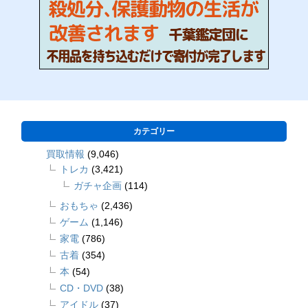
カテゴリー
買取情報
(9,046)
トレカ
(3,421)
ガチャ企画
(114)
おもちゃ
(2,436)
ゲーム
(1,146)
家電
(786)
古着
(354)
本
(54)
CD・DVD
(38)
アイドル
(37)