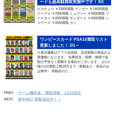
ードも超高額買取実施中です！ 8/1
ピカチュウ ￥33000買取 ゲンガー ￥14000買取
イーブイ ￥7000買取 ミュウツー ￥5000買取 ブ
ースター ￥4500買取 サンダース ￥4500買取 シ
ャワーズ ￥4500買取 カイ …
ワンピースカード PSA10買取リスト
更新しました！ 2/1～
※表示価格はアプリ会員様・店頭買取の美品の上
限価格になります。 在庫状況・状態・相場で金
額が予告なく変動する場合がございます。 お1人
様の1日買取上限20万まで（変動あり・単品のみ
は除外） 高額品のた …
PREV
ゲーム機本体 買取情報 11/21現在
NEXT
懐中時計 買取強化中！！