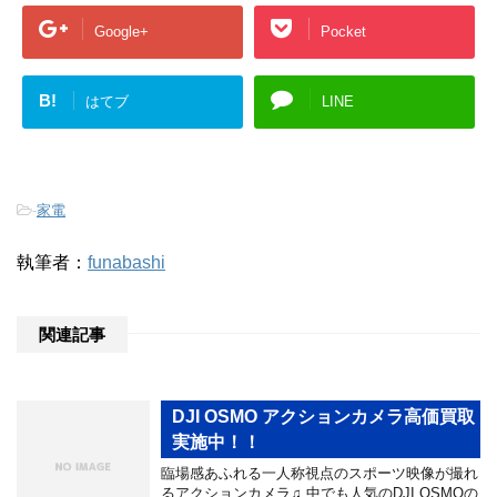
Google+
Pocket
B!
はてブ
LINE
-
家電
執筆者：
funabashi
関連記事
DJI OSMO アクションカメラ高価買取
実施中！！
臨場感あふれる一人称視点のスポーツ映像が撮れ
るアクションカメラ♫ 中でも人気のDJI OSMOの