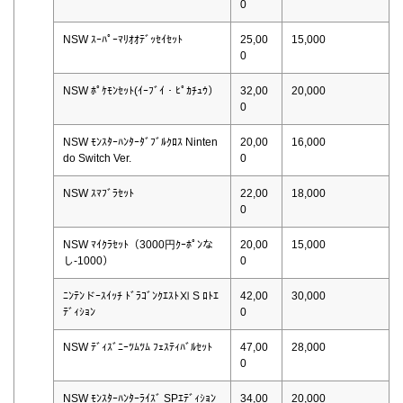
0
NSW ｽｰﾊﾟｰﾏﾘｵｵﾃﾞｯｾｲｾｯﾄ
25,00
15,000
0
NSW ﾎﾟｹﾓﾝｾｯﾄ(ｲｰﾌﾞｲ・ﾋﾟｶﾁｭｳ）
32,00
20,000
0
NSW ﾓﾝｽﾀｰﾊﾝﾀｰﾀﾞﾌﾞﾙｸﾛｽ Ninten
20,00
16,000
do Switch Ver.
0
NSW ｽﾏﾌﾞﾗｾｯﾄ
22,00
18,000
0
NSW ﾏｲｸﾗｾｯﾄ（3000円ｸｰﾎﾟﾝな
20,00
15,000
し-1000）
0
ﾆﾝﾃﾝドｰｽｲｯﾁ ﾄﾞﾗｺﾞﾝｸｴｽﾄⅪ S ﾛﾄｴ
42,00
30,000
ﾃﾞｨｼｮﾝ
0
NSW ﾃﾞｨｽﾞﾆｰﾂﾑﾂﾑ ﾌｪｽﾃｨﾊﾞﾙｾｯﾄ
47,00
28,000
0
NSW ﾓﾝｽﾀｰﾊﾝﾀｰﾗｲｽﾞ SPｴﾃﾞｨｼｮﾝ
34,00
20,000