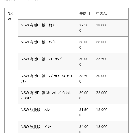
NS
未使用
中古品
W
NSW 有機EL版 ﾈｵﾝ
37,50
28,000
0
NSW 有機EL版 ﾎﾜｲﾄ
38,00
28,000
0
NSW 有機EL版 ﾏｲﾆﾝﾃﾝﾄﾞｰ
30,00
23,500
0
NSW 有機EL版 ｽﾌﾟﾗﾄｩｰﾝ3ｴﾃﾞｨ
38,50
30,000
ｼｮﾝ
0
NSW 有機EL版 ｽｶｰﾚｯﾄ･ﾊﾞｲｵﾚｯﾄｴ
39,00
33,000
ﾃﾞｨｼｮﾝ
0
NSW 強化版 ﾈｵﾝ
31,50
18,000
0
NSW 強化版 ｸﾞﾚｰ
34,00
18,000
0