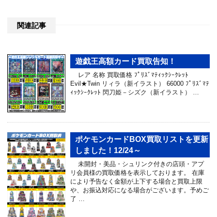
関連記事
遊戯王高額カード買取告知！
レア 名称 買取価格 ﾌﾟﾘｽﾞﾏﾃｨｯｸｼｰｸﾚｯﾄ
Evil★Twin リィラ（新イラスト） 66000 ﾌﾟﾘｽﾞﾏﾃ
ｨｯｸｼｰｸﾚｯﾄ 閃刀姫－シズク（新イラスト） …
ポケモンカードBOX買取リストを更新
しました！12/24～
未開封・美品・シュリンク付きの店頭・アプ
リ会員様の買取価格を表示しております。 在庫
により予告なく金額が上下する場合と買取上限
や、お振込対応になる場合がございます。予めご
了 …