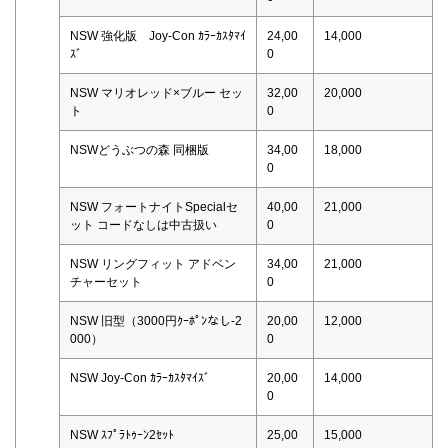
NSW 強化版 Joy-Con ｶﾗｰｶｽﾀﾏｲ
24,00
14,000
ｽﾞ
0
NSW マリオレッド×ブルー セッ
32,00
20,000
ト
0
NSWどうぶつの森 同梱版
34,00
18,000
0
NSW フォートナイトSpecialセ
40,00
21,000
ット コードなしは中古扱い
0
NSW リングフィット アドベン
34,00
21,000
チャーセット
0
NSW 旧型（3000円ｸｰﾎﾟﾝなし-2
20,00
12,000
000）
0
NSW Joy-Con ｶﾗｰｶｽﾀﾏｲｽﾞ
20,00
14,000
0
NSW ｽﾌﾟﾗﾄｩｰﾝ2ｾｯﾄ
25,00
15,000