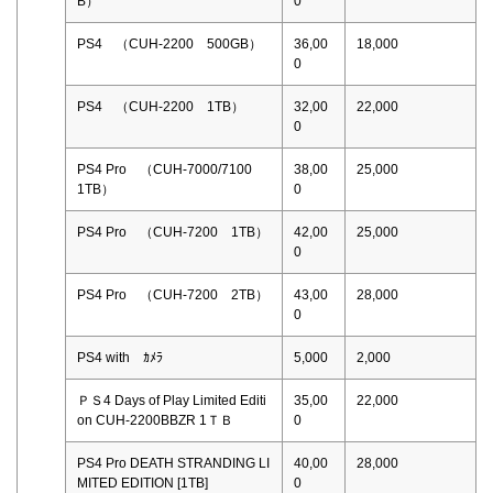
B）
0
PS4 （CUH-2200 500GB）
36,00
18,000
0
PS4 （CUH-2200 1TB）
32,00
22,000
0
PS4 Pro （CUH-7000/7100
38,00
25,000
1TB）
0
PS4 Pro （CUH-7200 1TB）
42,00
25,000
0
PS4 Pro （CUH-7200 2TB）
43,00
28,000
0
PS4 with ｶﾒﾗ
5,000
2,000
ＰＳ4 Days of Play Limited Editi
35,00
22,000
on CUH-2200BBZR 1ＴＢ
0
PS4 Pro DEATH STRANDING LI
40,00
28,000
MITED EDITION [1TB]
0