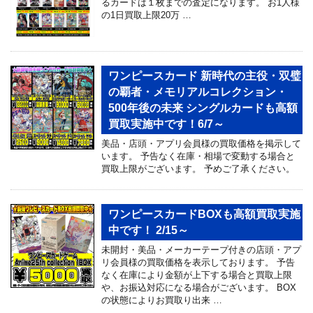
るカードは１枚までの査定になります。 お1人様
の1日買取上限20万 …
ワンピースカード 新時代の主役・双璧
の覇者・メモリアルコレクション・
500年後の未来 シングルカードも高額
買取実施中です！6/7～
美品・店頭・アプリ会員様の買取価格を掲示して
います。 予告なく在庫・相場で変動する場合と
買取上限がございます。 予めご了承ください。
ワンピースカードBOXも高額買取実施
中です！ 2/15～
未開封・美品・メーカーテープ付きの店頭・アプ
リ会員様の買取価格を表示しております。 予告
なく在庫により金額が上下する場合と買取上限
や、お振込対応になる場合がございます。 BOX
の状態によりお買取り出来 …