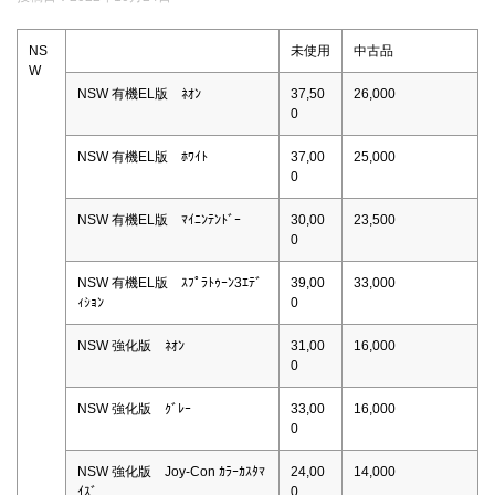
NS
未使用
中古品
W
NSW 有機EL版 ﾈｵﾝ
37,50
26,000
0
NSW 有機EL版 ﾎﾜｲﾄ
37,00
25,000
0
NSW 有機EL版 ﾏｲﾆﾝﾃﾝﾄﾞｰ
30,00
23,500
0
NSW 有機EL版 ｽﾌﾟﾗﾄｩｰﾝ3ｴﾃﾞ
39,00
33,000
ｨｼｮﾝ
0
NSW 強化版 ﾈｵﾝ
31,00
16,000
0
NSW 強化版 ｸﾞﾚｰ
33,00
16,000
0
NSW 強化版 Joy-Con ｶﾗｰｶｽﾀﾏ
24,00
14,000
ｲｽﾞ
0