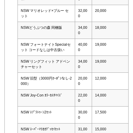
NSW マリオレッド×ブルー セ
32,00
20,000
ット
0
NSWどうぶつの森 同梱版
34,00
18,000
0
NSW フォートナイトSpecialセ
40,00
19,000
ット コードなしは中古扱い
0
NSW リングフィット アドベン
34,00
19,000
チャーセット
0
NSW 旧型（3000円ｸｰﾎﾟﾝなし-2
20,00
12,000
000）
0
NSW Joy-Con ｶﾗｰｶｽﾀﾏｲｽﾞ
22,00
14,000
0
NSW ｽﾌﾟﾗﾄｩｰﾝ2ｾｯﾄ
30,00
17,500
0
NSW ｽｰﾊﾟｰﾏﾘｵｵﾃﾞｯｾｲｾｯﾄ
31,00
15,000