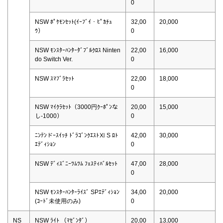
0
NSW ﾎﾟｹﾓﾝｾｯﾄ(ｲｰﾌﾞｲ・ﾋﾟｶﾁｭ
32,00
20,000
ｳ）
0
NSW ﾓﾝｽﾀｰﾊﾝﾀｰﾀﾞﾌﾞﾙｸﾛｽ Ninten
22,00
16,000
do Switch Ver.
0
NSW ｽﾏﾌﾞﾗｾｯﾄ
22,00
18,000
0
NSW ﾏｲｸﾗｾｯﾄ（3000円ｸｰﾎﾟﾝな
20,00
15,000
し-1000）
0
ﾆﾝﾃﾝドｰｽｲｯﾁ ﾄﾞﾗｺﾞﾝｸｴｽﾄⅪ S ﾛﾄ
42,00
30,000
ｴﾃﾞｨｼｮﾝ
0
NSW ﾃﾞｨｽﾞﾆｰﾂﾑﾂﾑ ﾌｪｽﾃｨﾊﾞﾙｾｯﾄ
47,00
28,000
0
NSW ﾓﾝｽﾀｰﾊﾝﾀｰﾗｲｽﾞ SPｴﾃﾞｨｼｮﾝ
34,00
20,000
(ｺｰﾄﾞ未使用のみ)
0
NS
NSW ﾗｲﾄ （ﾏｾﾞﾝﾀﾞ）
20,00
13,000