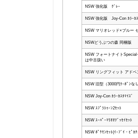
NSW 強化版 ｸﾞﾚｰ
NSW 強化版 Joy-Con ｶﾗｰｶｽ
NSW マリオレッド×ブルー 
NSWどうぶつの森 同梱版
NSW フォートナイトSpeci
は中古扱い
NSW リングフィット アド
NSW 旧型（3000円ｸｰﾎﾟﾝなし
NSW Joy-Con ｶﾗｰｶｽﾀﾏｲｽﾞ
NSW ｽﾌﾟﾗﾄｩｰﾝ2ｾｯﾄ
NSW ｽｰﾊﾟｰﾏﾘｵｵﾃﾞｯｾｲｾｯﾄ
NSW ﾎﾟｹﾓﾝｾｯﾄ(ｲｰﾌﾞｲ・ﾋﾟｶ