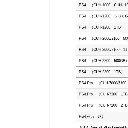
PS4 （CUH-1000・CUH-11
PS4 （CUH-1200 ５０
PS4 （CUH-1200 1TB）
PS4 （CUH-2000/2100 5
PS4 （CUH-2000/2100 1
PS4 （CUH-2200 500GB
PS4 （CUH-2200 1TB）
PS4 Pro （CUH-7000/710
PS4 Pro （CUH-7200 1T
PS4 Pro （CUH-7200 2T
PS4 with ｶﾒﾗ
ＰＳ4 Days of Play Limited E