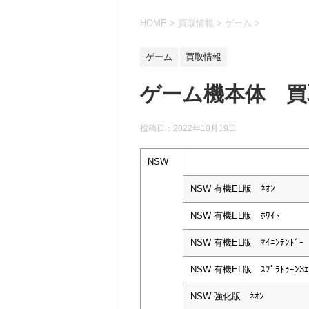
HOME
>
買取情報
>
ゲーム
>
ゲーム
買取情報
ゲーム機本体 買取
投稿日：
2022年10月19日
NSW
NSW 有機EL版 ﾈｵﾝ
NSW 有機EL版 ﾎﾜｲﾄ
NSW 有機EL版 ﾏｲﾆﾝﾃﾝﾄﾞｰ
NSW 有機EL版 ｽﾌﾟﾗﾄｩｰﾝ3ｴ
NSW 強化版 ﾈｵﾝ