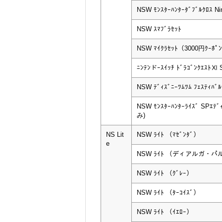
NSW ﾓﾝｽﾀｰﾊﾝﾀｰﾀﾞﾌﾞﾙｸﾛｽ Nint
NSW ｽﾏﾌﾞﾗｾｯﾄ
NSW ﾏｲｸﾗｾｯﾄ（3000円ｸｰﾎﾟ
ﾆﾝﾃﾝドｰｽｲｯﾁ ﾄﾞﾗｺﾞﾝｸｴｽﾄⅪ S
NSW ﾃﾞｨｽﾞﾆｰﾂﾑﾂﾑ ﾌｪｽﾃｨﾊﾞﾙ
NSW ﾓﾝｽﾀｰﾊﾝﾀｰﾗｲｽﾞ SPｴﾃ
み)
NS Lit
NSW ﾗｲﾄ （ﾏｾﾞﾝﾀﾞ）
e
NSW ﾗｲﾄ （ディアルガ・パ
NSW ﾗｲﾄ （ｸﾞﾚｰ）
NSW ﾗｲﾄ （ﾀｰｺｲｽﾞ）
NSW ﾗｲﾄ （ｲｴﾛｰ）