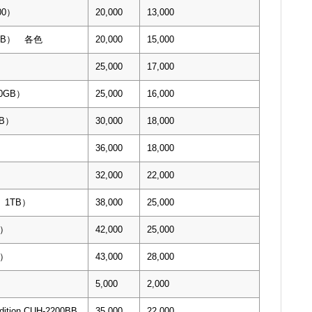
00）
20,000
13,000
０GB） 各色
20,000
15,000
25,000
17,000
00GB）
25,000
16,000
TB）
30,000
18,000
）
36,000
18,000
32,000
22,000
0 1TB）
38,000
25,000
B）
42,000
25,000
B）
43,000
28,000
5,000
2,000
dition CUH-2200BB
35,000
22,000