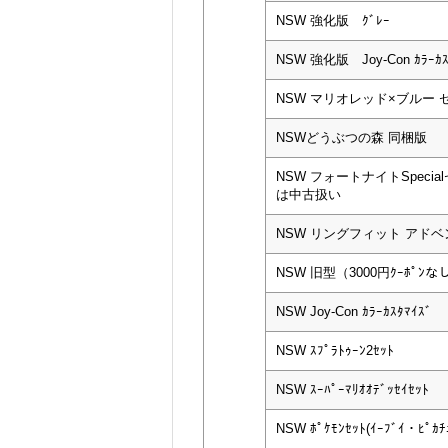
NSW 強化版 ｸﾞﾚｰ
NSW 強化版 Joy-Con ｶﾗｰｶｽ
NSW マリオレッド×ブルー 
NSWどうぶつの森 同梱版
NSW フォートナイトSpeci
は中古扱い
NSW リングフィット アド
NSW 旧型（3000円ｸｰﾎﾟﾝなし
NSW Joy-Con ｶﾗｰｶｽﾀﾏｲｽﾞ
NSW ｽﾌﾟﾗﾄｩｰﾝ2ｾｯﾄ
NSW ｽｰﾊﾟｰﾏﾘｵｵﾃﾞｯｾｲｾｯﾄ
NSW ﾎﾟｹﾓﾝｾｯﾄ(ｲｰﾌﾞｲ・ﾋﾟｶ