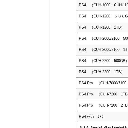
PS4 （CUH-1000・CUH-11
PS4 （CUH-1200 ５０
PS4 （CUH-1200 1TB）
PS4 （CUH-2000/2100 5
PS4 （CUH-2000/2100 1
PS4 （CUH-2200 500GB
PS4 （CUH-2200 1TB）
PS4 Pro （CUH-7000/710
PS4 Pro （CUH-7200 1T
PS4 Pro （CUH-7200 2T
PS4 with ｶﾒﾗ
ＰＳ4 Days of Play Limited E