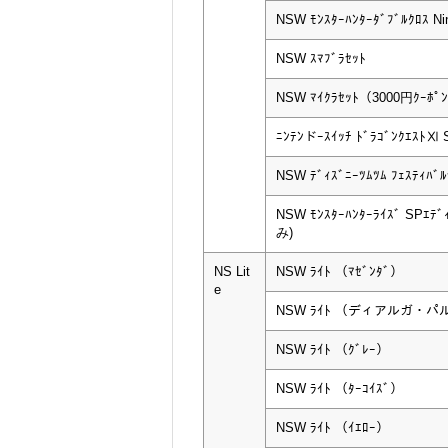
NSW ﾓﾝｽﾀｰﾊﾝﾀｰﾀﾞﾌﾞﾙｸﾛｽ Nint
NSW ｽﾏﾌﾞﾗｾｯﾄ
NSW ﾏｲｸﾗｾｯﾄ（3000円ｸｰﾎﾟ
ﾆﾝﾃﾝドｰｽｲｯﾁ ﾄﾞﾗｺﾞﾝｸｴｽﾄⅪ S
NSW ﾃﾞｨｽﾞﾆｰﾂﾑﾂﾑ ﾌｪｽﾃｨﾊﾞﾙ
NSW ﾓﾝｽﾀｰﾊﾝﾀｰﾗｲｽﾞ SPｴﾃ
み)
NS Lit
NSW ﾗｲﾄ （ﾏｾﾞﾝﾀﾞ）
e
NSW ﾗｲﾄ （ディアルガ・パ
NSW ﾗｲﾄ （ｸﾞﾚｰ）
NSW ﾗｲﾄ （ﾀｰｺｲｽﾞ）
NSW ﾗｲﾄ （ｲｴﾛｰ）