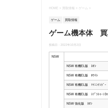
HOME
>
買取情報
>
ゲーム
>
ゲーム
買取情報
ゲーム機本体 買取
投稿日：
2022年10月2日
NSW
NSW 有機EL版 ﾈｵﾝ
NSW 有機EL版 ﾎﾜｲﾄ
NSW 有機EL版 ﾏｲﾆﾝﾃﾝﾄﾞｰ
NSW 有機EL版 ｽﾌﾟﾗﾄｩｰﾝ3ｴ
NSW 強化版 ﾈｵﾝ