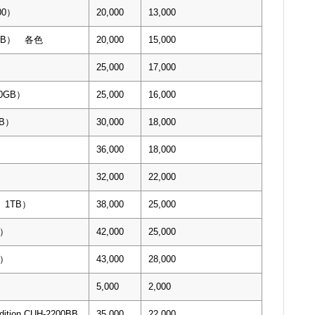
00）
20,000
13,000
０GB） 各色
20,000
15,000
25,000
17,000
00GB）
25,000
16,000
TB）
30,000
18,000
）
36,000
18,000
32,000
22,000
0 1TB）
38,000
25,000
B）
42,000
25,000
B）
43,000
28,000
5,000
2,000
dition CUH-2200BB
35,000
22,000