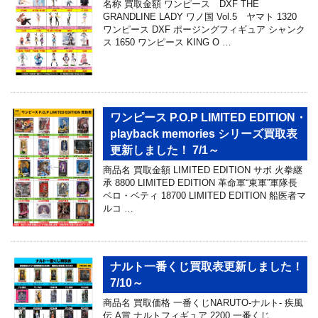
名称 買取金額 ワンピース DXF THE
GRANDLINE LADY ワノ国 Vol.5 ヤマト 1320
ワンピース DXF ポージングフィギュア シャンク
ス 1650 ワンピース KING O …
ワンピース P.O.P LIMITED EDITION・
playback memories シリーズ買取表
更新しました！ 7/1～
商品名 買取金額 LIMITED EDITION サボ 火拳継
承 8800 LIMITED EDITION 革命軍“東軍”軍隊長
ベロ・ベティ 18700 LIMITED EDITION 船医者マ
ルコ …
ナルト一番くじ買取表更新しました！
7/10～
商品名 買取価格 一番くじNARUTO-ナルト- 疾風
伝 A賞 ナルトフィギュア 2200 一番くじ