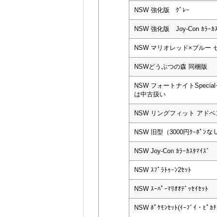
NSW 強化版 ｸﾞﾚｰ
NSW 強化版 Joy-Con ｶﾗｰｶｽ
NSW マリオレッド×ブルー 
NSWどうぶつの森 同梱版
NSW フォートナイトSpeci
は中古扱い
NSW リングフィット アド
NSW 旧型（3000円ｸｰﾎﾟﾝなし
NSW Joy-Con ｶﾗｰｶｽﾀﾏｲｽﾞ
NSW ｽﾌﾟﾗﾄｩｰﾝ2ｾｯﾄ
NSW ｽｰﾊﾟｰﾏﾘｵｵﾃﾞｯｾｲｾｯﾄ
NSW ﾎﾟｹﾓﾝｾｯﾄ(ｲｰﾌﾞｲ・ﾋﾟｶ