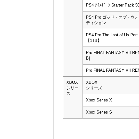
PS4 ｱｲｽﾎﾞｰﾝ Starter Pack
PS4 Pro ゴッド・オブ・
ディション
PS4 Pro The Last of Us Part I
【1TB】
Pro FINAL FANTASY VII R
B]
Pro FINAL FANTASY VII R
XBOX
XBOX
シリー
シリーズ
ズ
Xbox Series X
Xbox Series S