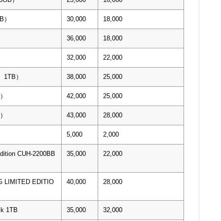
TB）
30,000
18,000
）
36,000
18,000
32,000
22,000
0 1TB）
38,000
25,000
B）
42,000
25,000
B）
43,000
28,000
5,000
2,000
Edition CUH-2200BB
35,000
22,000
 LIMITED EDITIO
40,000
28,000
ck 1TB
35,000
32,000