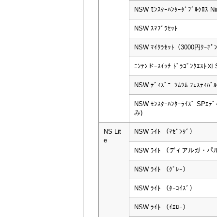
NSW ﾓﾝｽﾀｰﾊﾝﾀｰﾀﾞﾌﾞﾙｸﾛｽ Nin
NSW ｽﾏﾌﾞﾗｾｯﾄ
NSW ﾏｲｸﾗｾｯﾄ（3000円ｸｰﾎﾟ
ﾆﾝﾃﾝドｰｽｲｯﾁ ﾄﾞﾗｺﾞﾝｸｴｽﾄⅪ 
NSW ﾃﾞｨｽﾞﾆｰﾂﾑﾂﾑ ﾌｪｽﾃｨﾊﾞﾙ
NSW ﾓﾝｽﾀｰﾊﾝﾀｰﾗｲｽﾞ SPｴ
み)
NS Lit
NSW ﾗｲﾄ （ﾏｾﾞﾝﾀﾞ）
e
NSW ﾗｲﾄ （ディアルガ・
NSW ﾗｲﾄ （ｸﾞﾚｰ）
NSW ﾗｲﾄ （ﾀｰｺｲｽﾞ）
NSW ﾗｲﾄ （ｲｴﾛｰ）