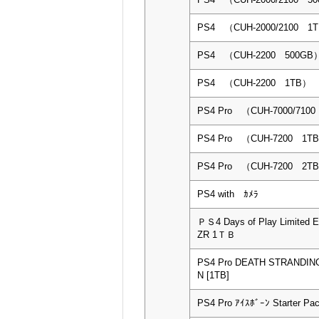
PS4 （CUH-2000/2100 1
PS4 （CUH-2200 500GB
PS4 （CUH-2200 1TB）
PS4 Pro （CUH-7000/710
PS4 Pro （CUH-7200 1T
PS4 Pro （CUH-7200 2T
PS4 with ｶﾒﾗ
ＰＳ4 Days of Play Limited 
ZR 1ＴＢ
PS4 Pro DEATH STRANDING
N [1TB]
PS4 Pro ｱｲｽﾎﾞｰﾝ Starter Pa