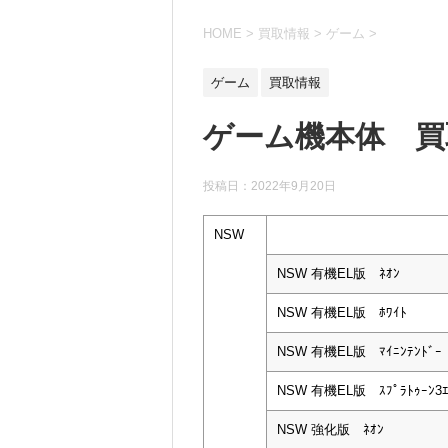
HOME
>
買取情報
>
ゲーム
>
ゲーム
買取情報
ゲーム機本体 買取
投稿日：
2022年9月20日
NSW
NSW 有機EL版 ﾈｵﾝ
NSW 有機EL版 ﾎﾜｲﾄ
NSW 有機EL版 ﾏｲﾆﾝﾃﾝﾄﾞｰ
NSW 有機EL版 ｽﾌﾟﾗﾄｩｰﾝ3ｴ
NSW 強化版 ﾈｵﾝ