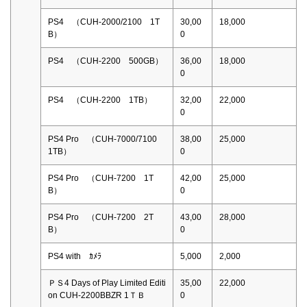
PS4 （CUH-2000/2100 1T
30,00
18,000
B）
0
PS4 （CUH-2200 500GB）
36,00
18,000
0
PS4 （CUH-2200 1TB）
32,00
22,000
0
PS4 Pro （CUH-7000/7100
38,00
25,000
1TB）
0
PS4 Pro （CUH-7200 1T
42,00
25,000
B）
0
PS4 Pro （CUH-7200 2T
43,00
28,000
B）
0
PS4 with ｶﾒﾗ
5,000
2,000
ＰＳ4 Days of Play Limited Editi
35,00
22,000
on CUH-2200BBZR 1ＴＢ
0