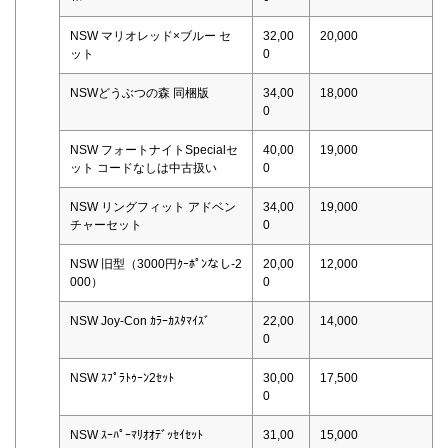
NSW マリオレッド×ブルー セ
32,00
20,000
ット
0
NSWどうぶつの森 同梱版
34,00
18,000
0
NSW フォートナイトSpecialセ
40,00
19,000
ット コードなしは中古扱い
0
NSW リングフィット アドベン
34,00
19,000
チャーセット
0
NSW 旧型（3000円ｸｰﾎﾟﾝなし-2
20,00
12,000
000）
0
NSW Joy-Con ｶﾗｰｶｽﾀﾏｲｽﾞ
22,00
14,000
0
NSW ｽﾌﾟﾗﾄｩｰﾝ2ｾｯﾄ
30,00
17,500
0
NSW ｽｰﾊﾟｰﾏﾘｵｵﾃﾞｯｾｲｾｯﾄ
31,00
15,000