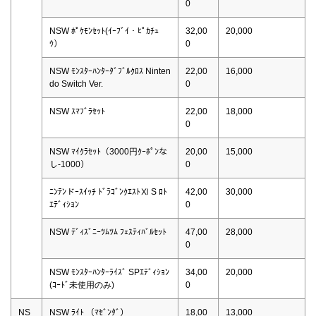
0
NSW ﾎﾟｹﾓﾝｾｯﾄ(ｲｰﾌﾞｲ・ﾋﾟｶﾁｭ
32,00
20,000
ｳ）
0
NSW ﾓﾝｽﾀｰﾊﾝﾀｰﾀﾞﾌﾞﾙｸﾛｽ Ninten
22,00
16,000
do Switch Ver.
0
NSW ｽﾏﾌﾞﾗｾｯﾄ
22,00
18,000
0
NSW ﾏｲｸﾗｾｯﾄ（3000円ｸｰﾎﾟﾝな
20,00
15,000
し-1000）
0
ﾆﾝﾃﾝドｰｽｲｯﾁ ﾄﾞﾗｺﾞﾝｸｴｽﾄⅪ S ﾛﾄ
42,00
30,000
ｴﾃﾞｨｼｮﾝ
0
NSW ﾃﾞｨｽﾞﾆｰﾂﾑﾂﾑ ﾌｪｽﾃｨﾊﾞﾙｾｯﾄ
47,00
28,000
0
NSW ﾓﾝｽﾀｰﾊﾝﾀｰﾗｲｽﾞ SPｴﾃﾞｨｼｮﾝ
34,00
20,000
(ｺｰﾄﾞ未使用のみ)
0
NS
NSW ﾗｲﾄ （ﾏｾﾞﾝﾀﾞ）
18,00
13,000