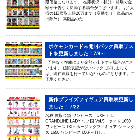
限価格になります。 在庫状況・状態・相場で金
額が予告なく変動する場合がございます。 お1人
様の1日買取上限20万まで（変動あり・単品のみ
は除外） 高額品のた …
ポケモンカード未開封パック買取リス
トを更新しました！7/8～
予告なく在庫により金額が上下する場合がござ
います。 値段表記がないパックに関しまして
は、現在買取を行っていないものになります。ご
了承ください。
新作プライズフィギュア買取表更新し
ました！ 7/22
名称 買取金額 ワンピース DXF THE
GRANDLINE LADY ワノ国 Vol.5 ヤマト 1650
ワンピース DXF ポージングフィギュア シャンク
ス 1650 ワンピース DXF～TH …