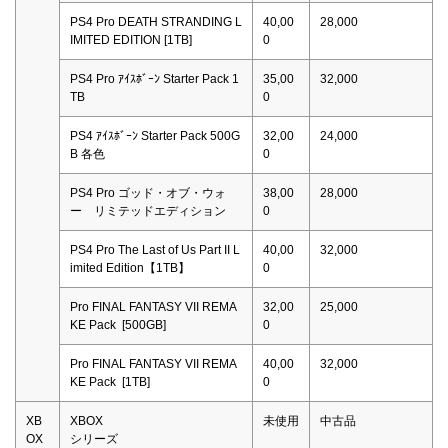
PS4 Pro DEATH STRANDING L
40,00
28,000
IMITED EDITION [1TB]
0
PS4 Pro ｱｲｽﾎﾞｰﾝ Starter Pack 1
35,00
32,000
TB
0
PS4 ｱｲｽﾎﾞｰﾝ Starter Pack 500G
32,00
24,000
B 各色
0
PS4 Pro ゴッド・オブ・ウォ
38,00
28,000
ー リミテッドエディション
0
PS4 Pro The Last of Us Part II L
40,00
32,000
imited Edition【1TB】
0
Pro FINAL FANTASY VII REMA
32,00
25,000
KE Pack [500GB]
0
Pro FINAL FANTASY VII REMA
40,00
32,000
KE Pack [1TB]
0
XB
XBOX
未使用
中古品
OX
シリーズ