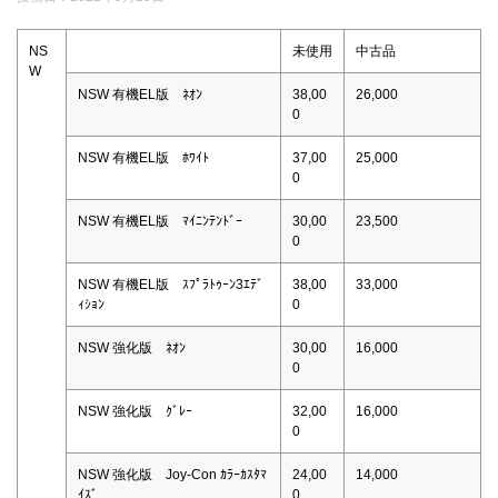
NS
未使用
中古品
W
NSW 有機EL版 ﾈｵﾝ
38,00
26,000
0
NSW 有機EL版 ﾎﾜｲﾄ
37,00
25,000
0
NSW 有機EL版 ﾏｲﾆﾝﾃﾝﾄﾞｰ
30,00
23,500
0
NSW 有機EL版 ｽﾌﾟﾗﾄｩｰﾝ3ｴﾃﾞ
38,00
33,000
ｨｼｮﾝ
0
NSW 強化版 ﾈｵﾝ
30,00
16,000
0
NSW 強化版 ｸﾞﾚｰ
32,00
16,000
0
NSW 強化版 Joy-Con ｶﾗｰｶｽﾀﾏ
24,00
14,000
ｲｽﾞ
0