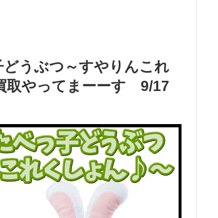
子どうぶつ～すやりんこれ
取やってまーーす 9/17