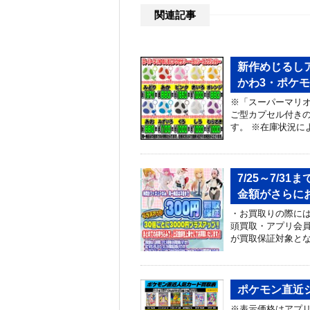
関連記事
新作めじるし
かわ3・ポケモ
※「スーパーマリオ
ご型カプセル付きの
す。 ※在庫状況に
7/25～7/
金額がさらに
・お買取りの際には
頭買取・アプリ会員
が買取保証対象とな
ポケモン直近シ
※表示価格はアプリ