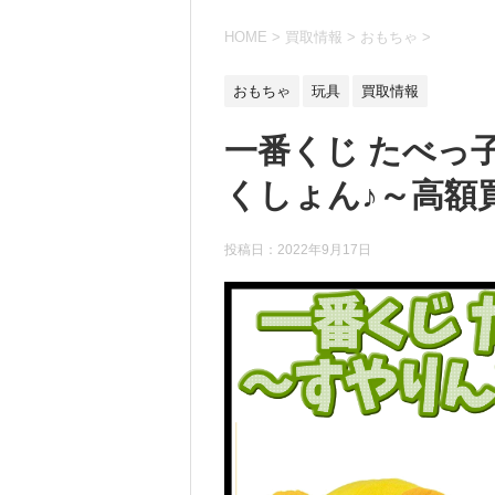
HOME
>
買取情報
>
おもちゃ
>
おもちゃ
玩具
買取情報
一番くじ たべっ
くしょん♪～高額買
投稿日：
2022年9月17日