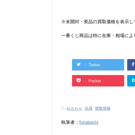
※未開封・美品の買取価格を表示し
一番くじ商品は特に在庫・相場によ
Twitter
B
Pocket
-
おもちゃ
,
玩具
,
買取情報
執筆者：
funabashi