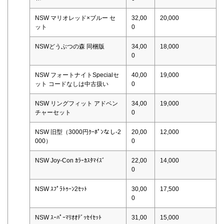
NSW マリオレッド×ブルー セ
32,00
20,000
ット
0
NSWどうぶつの森 同梱版
34,00
18,000
0
NSW フォートナイトSpecialセ
40,00
19,000
ット コードなしは中古扱い
0
NSW リングフィット アドベン
34,00
19,000
チャーセット
0
NSW 旧型（3000円ｸｰﾎﾟﾝなし-2
20,00
12,000
000）
0
NSW Joy-Con ｶﾗｰｶｽﾀﾏｲｽﾞ
22,00
14,000
0
NSW ｽﾌﾟﾗﾄｩｰﾝ2ｾｯﾄ
30,00
17,500
0
NSW ｽｰﾊﾟｰﾏﾘｵｵﾃﾞｯｾｲｾｯﾄ
31,00
15,000