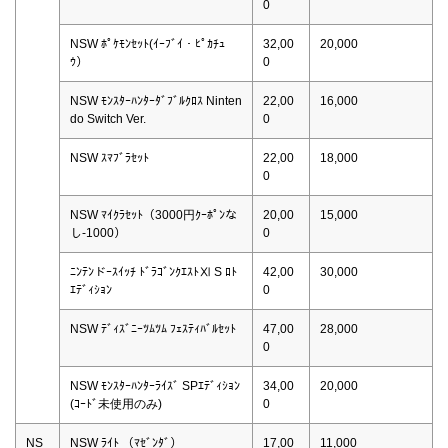
0
NSW ﾎﾟｹﾓﾝｾｯﾄ(ｲｰﾌﾞｲ・ﾋﾟｶﾁｭ
32,00
20,000
ｳ）
0
NSW ﾓﾝｽﾀｰﾊﾝﾀｰﾀﾞﾌﾞﾙｸﾛｽ Ninten
22,00
16,000
do Switch Ver.
0
NSW ｽﾏﾌﾞﾗｾｯﾄ
22,00
18,000
0
NSW ﾏｲｸﾗｾｯﾄ（3000円ｸｰﾎﾟﾝな
20,00
15,000
し-1000）
0
ﾆﾝﾃﾝドｰｽｲｯﾁ ﾄﾞﾗｺﾞﾝｸｴｽﾄⅪ S ﾛﾄ
42,00
30,000
ｴﾃﾞｨｼｮﾝ
0
NSW ﾃﾞｨｽﾞﾆｰﾂﾑﾂﾑ ﾌｪｽﾃｨﾊﾞﾙｾｯﾄ
47,00
28,000
0
NSW ﾓﾝｽﾀｰﾊﾝﾀｰﾗｲｽﾞ SPｴﾃﾞｨｼｮﾝ
34,00
20,000
(ｺｰﾄﾞ未使用のみ)
0
NS
NSW ﾗｲﾄ （ﾏｾﾞﾝﾀﾞ）
17,00
11,000