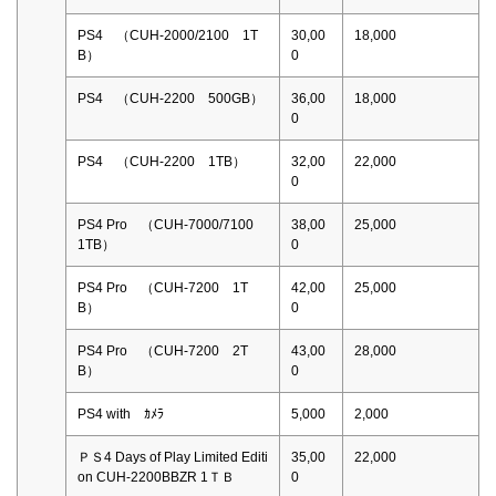
PS4 （CUH-2000/2100 1T
30,00
18,000
B）
0
PS4 （CUH-2200 500GB）
36,00
18,000
0
PS4 （CUH-2200 1TB）
32,00
22,000
0
PS4 Pro （CUH-7000/7100
38,00
25,000
1TB）
0
PS4 Pro （CUH-7200 1T
42,00
25,000
B）
0
PS4 Pro （CUH-7200 2T
43,00
28,000
B）
0
PS4 with ｶﾒﾗ
5,000
2,000
ＰＳ4 Days of Play Limited Editi
35,00
22,000
on CUH-2200BBZR 1ＴＢ
0