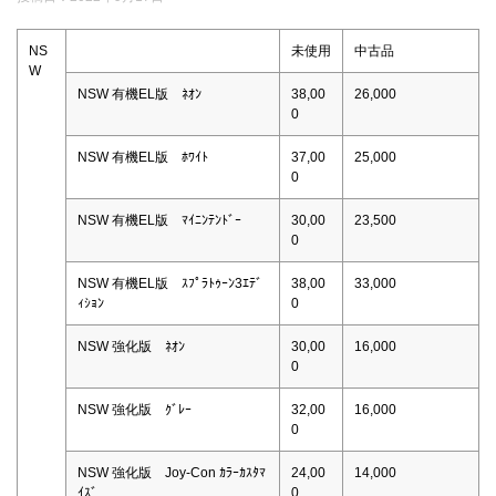
NS
未使用
中古品
W
NSW 有機EL版 ﾈｵﾝ
38,00
26,000
0
NSW 有機EL版 ﾎﾜｲﾄ
37,00
25,000
0
NSW 有機EL版 ﾏｲﾆﾝﾃﾝﾄﾞｰ
30,00
23,500
0
NSW 有機EL版 ｽﾌﾟﾗﾄｩｰﾝ3ｴﾃﾞ
38,00
33,000
ｨｼｮﾝ
0
NSW 強化版 ﾈｵﾝ
30,00
16,000
0
NSW 強化版 ｸﾞﾚｰ
32,00
16,000
0
NSW 強化版 Joy-Con ｶﾗｰｶｽﾀﾏ
24,00
14,000
ｲｽﾞ
0