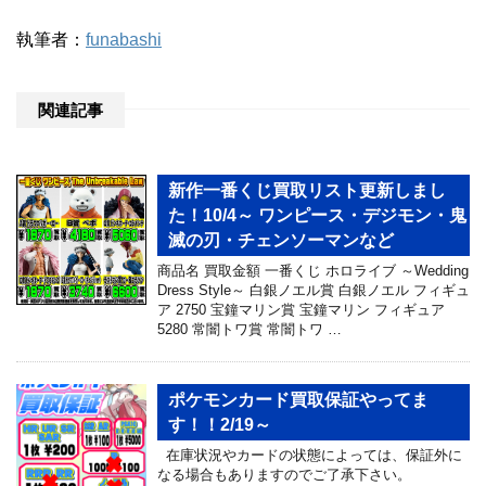
執筆者：
funabashi
関連記事
新作一番くじ買取リスト更新しまし
た！10/4～ ワンピース・デジモン・鬼
滅の刃・チェンソーマンなど
商品名 買取金額 一番くじ ホロライブ ～Wedding
Dress Style～ 白銀ノエル賞 白銀ノエル フィギュ
ア 2750 宝鐘マリン賞 宝鐘マリン フィギュア
5280 常闇トワ賞 常闇トワ …
ポケモンカード買取保証やってま
す！！2/19～
在庫状況やカードの状態によっては、保証外に
なる場合もありますのでご了承下さい。