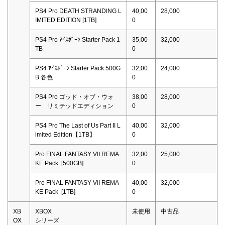
PS4 Pro DEATH STRANDING L
40,00
28,000
IMITED EDITION [1TB]
0
PS4 Pro ｱｲｽﾎﾞｰﾝ Starter Pack 1
35,00
32,000
TB
0
PS4 ｱｲｽﾎﾞｰﾝ Starter Pack 500G
32,00
24,000
B 各色
0
PS4 Pro ゴッド・オブ・ウォ
38,00
28,000
ー リミテッドエディション
0
PS4 Pro The Last of Us Part II L
40,00
32,000
imited Edition【1TB】
0
Pro FINAL FANTASY VII REMA
32,00
25,000
KE Pack [500GB]
0
Pro FINAL FANTASY VII REMA
40,00
32,000
KE Pack [1TB]
0
XB
XBOX
未使用
中古品
OX
シリーズ