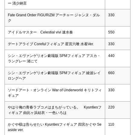
ー 清少納言
Fate Grand Order FiGURiZM アーチャー ジャンヌ・ダル
330
ク
アイドルマスター Celestial vivi 速水奏
550
デートアライブ Corefulフィギュア 星宮六喰 水着Ver.
330
シン・エヴァンゲリオン劇場版 SPMフィギュア アスカ・
440
ラングレー 渚にて
シン・エヴァンゲリオン劇場版 SPMフィギュア 綾波レイ
660
ロングヘア
ソードアート・オンライン War of Underworld キリトフィ
330
ギュア
やはり俺の青春ラブコメはまちがっている。 Kyuntiesフ
220
ィギュア 由比ヶ浜結衣・一色いろは
かぐや様は告らせたい Kyuntiesフィギュア 四宮かぐや Se
110
aside ver.