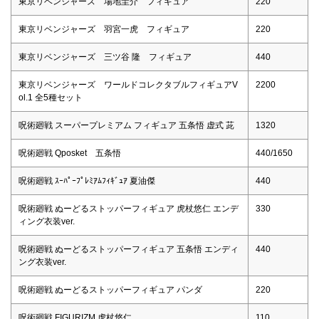
東京リベンジャーズ 場地圭介 フィギュア
220
東京リベンジャーズ 羽宮一虎 フィギュア
220
東京リベンジャーズ 三ツ谷 隆 フィギュア
440
東京リベンジャーズ ワールドコレクタブルフィギュアV
2200
ol.1 全5種セット
呪術廻戦 スーパープレミアム フィギュア 五条悟 虚式 茈
1320
呪術廻戦 Qposket 五条悟
440/1650
呪術廻戦 ｽｰﾊﾟｰﾌﾟﾚﾐｱﾑﾌｨｷﾞｭｱ 夏油傑
440
呪術廻戦 ぬーどるストッパーフィギュア 虎杖悠仁 エンデ
330
ィング衣装ver.
呪術廻戦 ぬーどるストッパーフィギュア 五条悟 エンディ
440
ング衣装ver.
呪術廻戦 ぬーどるストッパーフィギュア パンダ
220
呪術廻戦 FIGURIZM 虎杖悠仁
110