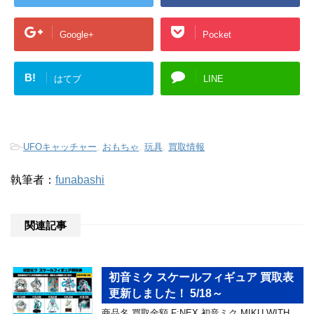
Google+
Pocket
B!
はてブ
LINE
-
UFOキャッチャー
,
おもちゃ
,
玩具
,
買取情報
執筆者：
funabashi
関連記事
初音ミク スケールフィギュア 買取表
更新しました！ 5/18～
商品名 買取金額 F:NEX 初音ミク MIKU WITH