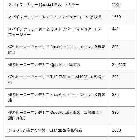
スパイファミリー Qposket ヨル Bカラー
1100
スパイファミリー プレミアムフィギュア ヨル いばら姫
1650
スパイファミリー ぬーどるストッパーフィギュア ヨル・
440
フォージャー
僕のヒーローアカデミア Breake time collection vol.2 爆豪
220
勝己
僕のヒーローアカデミア Qposket 上鳴電気
220/220
僕のヒーローアカデミア THE EVIL VILLANS Vol.4 死柄木
220
弔
僕のヒーローアカデミア Breake time collection vol.3 轟焦
330
凍
僕のヒーローアカデミア Qposket 緑谷出久・爆豪勝己・
330
麗日お茶子
ジョジョの奇妙な冒険 Grandista 空条徐倫
1650