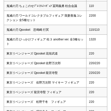
鬼滅の刃 ちょこのせﾌﾟﾚﾐｱﾑﾌｨｷﾞｭｱ 冨岡義勇 柱合会議
110
鬼滅の刃 ワールドコレクタブルフィギュア 我妻善逸コレ
2200
クション 全5種セット
鬼滅の刃 Qposket 悲鳴嶋 行冥
110/110
鬼滅の刃 ひっかけフィギュア 柱３ another ver. 全3種セッ
1320
ト
東京リベンジャーズ Qposket 花垣武道
220
東京リベンジャーズ Qposket 佐野万次郎
220/220
東京リベンジャーズ Qposket 龍宮寺堅
220/220
東京リベンジャーズ 佐野万次郎 マイキー フィギュア
220
東京リベンジャーズ 龍宮寺堅 フィギュア
220
東京リベンジャーズ 松野千冬 フィギュア
220