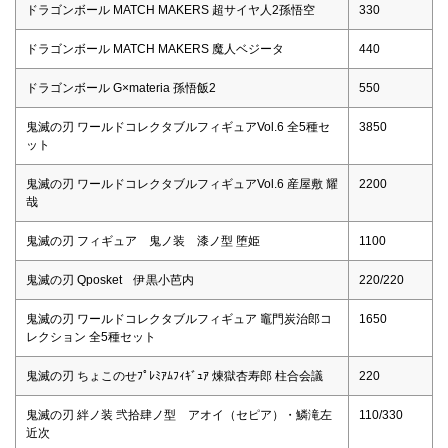
ドラゴンボール MATCH MAKERS 超サイヤ人2孫悟空
330
ドラゴンボール MATCH MAKERS 魔人ベジータ
440
ドラゴンボール G×materia 孫悟飯2
550
鬼滅の刃 ワールドコレクタブルフィギュアVol.6 全5種セ
3850
ット
鬼滅の刃 ワールドコレクタブルフィギュアVol.6 産屋敷 耀
2200
哉
鬼滅の刃 フィギュア 鬼ノ装 漆ノ型 堕姫
1100
鬼滅の刃 Qposket 伊黒小芭内
220/220
鬼滅の刃 ワールドコレクタブルフィギュア 竈門炭治郎コ
1650
レクション 全5種セット
鬼滅の刃 ちょこのせﾌﾟﾚﾐｱﾑﾌｨｷﾞｭｱ 煉獄杏寿郎 柱合会議
220
鬼滅の刃 絆ノ装 弐拾肆ノ型 アオイ（セピア）・鱗滝左
110/330
近次