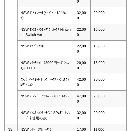
0
NSW ﾎﾟｹﾓﾝｾｯﾄ(ｲｰﾌﾞｲ・ﾋﾟｶﾁｭ
32,00
20,000
ｳ）
0
NSW ﾓﾝｽﾀｰﾊﾝﾀｰﾀﾞﾌﾞﾙｸﾛｽ Ninten
22,00
16,000
do Switch Ver.
0
NSW ｽﾏﾌﾞﾗｾｯﾄ
22,00
18,000
0
NSW ﾏｲｸﾗｾｯﾄ（3000円ｸｰﾎﾟﾝな
20,00
15,000
し-1000）
0
ﾆﾝﾃﾝドｰｽｲｯﾁ ﾄﾞﾗｺﾞﾝｸｴｽﾄⅪ S ﾛﾄ
42,00
30,000
ｴﾃﾞｨｼｮﾝ
0
NSW ﾃﾞｨｽﾞﾆｰﾂﾑﾂﾑ ﾌｪｽﾃｨﾊﾞﾙｾｯﾄ
47,00
28,000
0
NSW ﾓﾝｽﾀｰﾊﾝﾀｰﾗｲｽﾞ SPｴﾃﾞｨｼｮﾝ
32,00
20,000
(ｺｰﾄﾞ未使用のみ)
0
NS
NSW ﾗｲﾄ （ﾏｾﾞﾝﾀﾞ）
17,00
11,000