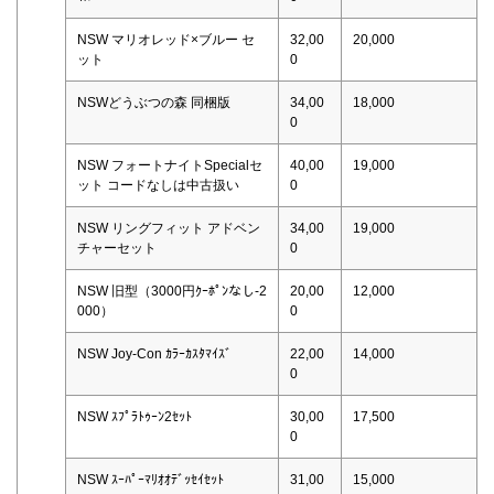
NSW マリオレッド×ブルー セ
32,00
20,000
ット
0
NSWどうぶつの森 同梱版
34,00
18,000
0
NSW フォートナイトSpecialセ
40,00
19,000
ット コードなしは中古扱い
0
NSW リングフィット アドベン
34,00
19,000
チャーセット
0
NSW 旧型（3000円ｸｰﾎﾟﾝなし-2
20,00
12,000
000）
0
NSW Joy-Con ｶﾗｰｶｽﾀﾏｲｽﾞ
22,00
14,000
0
NSW ｽﾌﾟﾗﾄｩｰﾝ2ｾｯﾄ
30,00
17,500
0
NSW ｽｰﾊﾟｰﾏﾘｵｵﾃﾞｯｾｲｾｯﾄ
31,00
15,000