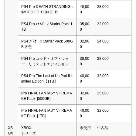
PS4 Pro DEATH STRANDING L
40,00
28,000
IMITED EDITION [1TB]
0
PS4 Pro ｱｲｽﾎﾞｰﾝ Starter Pack 1
35,00
32,000
TB
0
PS4 ｱｲｽﾎﾞｰﾝ Starter Pack 500G
32,00
24,000
B 各色
0
PS4 Pro ゴッド・オブ・ウォ
38,00
28,000
ー リミテッドエディション
0
PS4 Pro The Last of Us Part II L
40,00
32,000
imited Edition【1TB】
0
Pro FINAL FANTASY VII REMA
32,00
25,000
KE Pack [500GB]
0
Pro FINAL FANTASY VII REMA
40,00
32,000
KE Pack [1TB]
0
XB
XBOX
未使用
中古品
OX
シリーズ