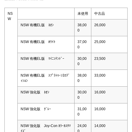
NS
未使用
中古品
W
NSW 有機EL版 ﾈｵﾝ
38,00
26,000
0
NSW 有機EL版 ﾎﾜｲﾄ
37,00
25,000
0
NSW 有機EL版 ﾏｲﾆﾝﾃﾝﾄﾞｰ
30,00
23,500
0
NSW 有機EL版 ｽﾌﾟﾗﾄｩｰﾝ3ｴﾃﾞ
38,00
33,000
ｨｼｮﾝ
0
NSW 強化版 ﾈｵﾝ
30,00
16,000
0
NSW 強化版 ｸﾞﾚｰ
31,00
16,000
0
NSW 強化版 Joy-Con ｶﾗｰｶｽﾀﾏ
24,00
14,000
ｲｽﾞ
0