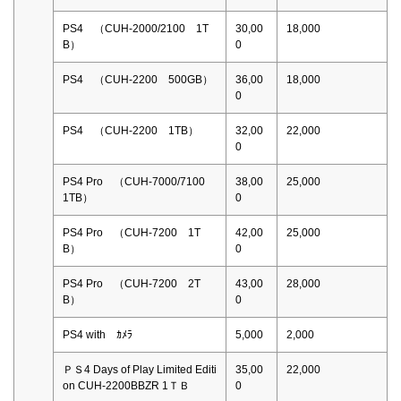
PS4 （CUH-2000/2100 1T
30,00
18,000
B）
0
PS4 （CUH-2200 500GB）
36,00
18,000
0
PS4 （CUH-2200 1TB）
32,00
22,000
0
PS4 Pro （CUH-7000/7100
38,00
25,000
1TB）
0
PS4 Pro （CUH-7200 1T
42,00
25,000
B）
0
PS4 Pro （CUH-7200 2T
43,00
28,000
B）
0
PS4 with ｶﾒﾗ
5,000
2,000
ＰＳ4 Days of Play Limited Editi
35,00
22,000
on CUH-2200BBZR 1ＴＢ
0