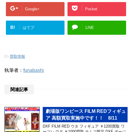
Google+
Pocket
B!
はてブ
LINE
-
買取情報
執筆者：
funabashi
関連記事
劇場版ワンピース FILM REDフィギュ
ア 高額買取実施中です！！ 8/11
DXF FILM RED ウタ フィギュア ￥1200買取 ワ
ーコレ ウタ ￥1000買取 ナムコ限定 DXF ポージ