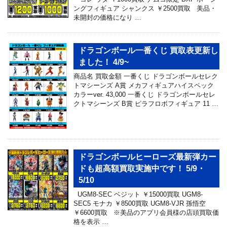
ングフィギュア シャンクス ￥2500買取 美品・
未開封の価格になり …
ドラゴンボール一番くじ 買取表更新し
ました！ 4/9~
商品名 買取金額 一番くじ ドラゴンボールセレク
トマシーンズ A賞 メカフィギュアハイスペック
カラーver. 43,000 一番くじ ドラゴンボールセレ
クトマシーンズ B賞 ピラフロボフィギュア 11 …
ドラゴンボールヒーローズ最新弾カー
ドも超高額買取実施中です！ 5/9・
5/10
UGM8-SEC ベジット ￥15000買取 UGM8-
SEC5 モナカ ￥8500買取 UGM8-VJR 孫悟空
￥6600買取 ※美品のアプリ会員様の店頭買取価
格を表示 …