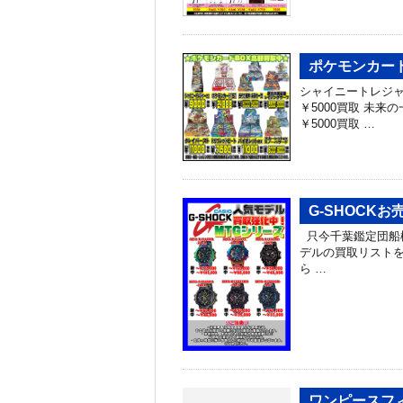
ポケモンカードB
シャイニートレジャーe
￥5000買取 未来の
￥5000買取 …
G-SHOCK
只今千葉鑑定団船橋
デルの買取リスト
ら …
ワンピースフィ