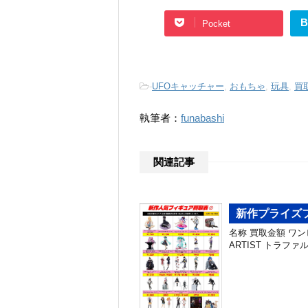
B
Pocket
-
UFOキャッチャー
,
おもちゃ
,
玩具
,
買
執筆者：
funabashi
関連記事
新作プライズフ
名称 買取金額 ワンピー
ARTIST トラファル