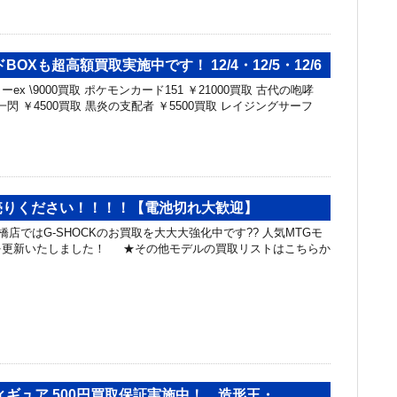
OXも超高額買取実施中です！ 12/4・12/5・12/6
x \9000買取 ポケモンカード151 ￥21000買取 古代の咆哮
一閃 ￥4500買取 黒炎の支配者 ￥5500買取 レイジングサーフ
お売りください！！！！【電池切れ大歓迎】
店ではG-SHOCKのお買取を大大大強化中です?? 人気MTGモ
を更新いたしました！ ★その他モデルの買取リストはこちらか
ギュア 500円買取保証実施中！ 造形王・