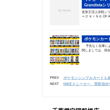
Grandist
造形王頂上決戦シリーズ
ーズ ＫＩＮＧ OF A
ポケモンカード
予告なく在庫によ
関しましては、現
PREV
ポケモンシングルカードも超
NEXT
NIKEスニーカー、買取強化