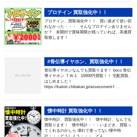
プロテイン 買取強化中！！
プロテイン、買取強化中！！ 買い過ぎて使い切
れなかった・・・ そんなプロテインありません
か？ 未開封で賞味期限が残っていれば、高価買
取致します！
#骨伝導イヤホン、買取強化中！！
骨伝導イヤホンなんでも買取ります！ boco 骨伝
導イヤホン ＴＷ-1 10000円買取！！ 宅配買取、
はじめました！
https://kaitori.chibakan.jp/assessment-f …
懐中時計 買取強化中！！
懐中時計、買取強化中！！ 懐中時計、なんでも
買取ります！ 懐中時計・・・いまどき、買取っ
てくれるのかしら 壊れて使ってない懐中時
計・・・どうしよう・・・ どん …