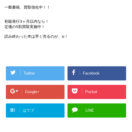
一般書籍、買取強化中！！

初版発行3ヶ月以内なら！

定価の5割買取実施中！

Twitter
Facebook
Google+
Pocket
B!
はてブ
LINE