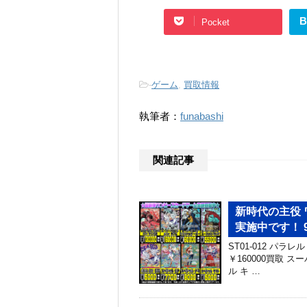
B
Pocket
-
ゲーム
,
買取情報
執筆者：
funabashi
関連記事
新時代の主役
実施中です！ 9/
ST01-012 パラ
￥160000買取 
ル キ …