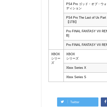
PS4 Pro ゴッド・オブ・
ディション
PS4 Pro The Last of Us Part I
【1TB】
Pro FINAL FANTASY VII R
B]
Pro FINAL FANTASY VII R
XBOX
XBOX
シリー
シリーズ
ズ
Xbox Series X
Xbox Series S
Twitter