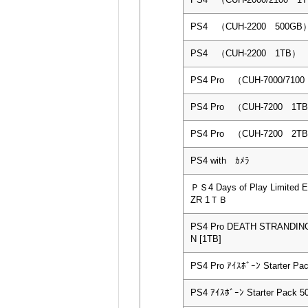
PS4 （CUH-2200 500GB
PS4 （CUH-2200 1TB）
PS4 Pro （CUH-7000/710
PS4 Pro （CUH-7200 1T
PS4 Pro （CUH-7200 2T
PS4 with ｶﾒﾗ
ＰＳ4 Days of Play Limited 
ZR 1ＴＢ
PS4 Pro DEATH STRANDING
N [1TB]
PS4 Pro ｱｲｽﾎﾞｰﾝ Starter Pa
PS4 ｱｲｽﾎﾞｰﾝ Starter Pack