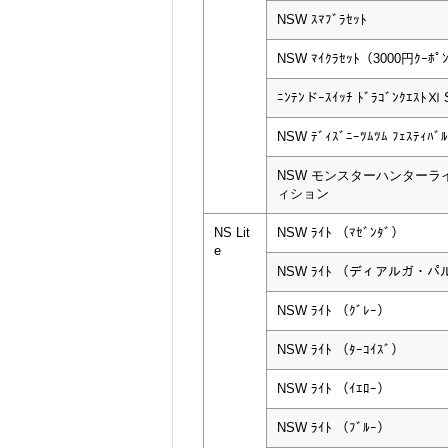
NSW ｽﾏﾌﾞﾗｾｯﾄ
NSW ﾏｲｸﾗｾｯﾄ（3000円ｸｰﾎﾟ
ﾆﾝﾃﾝドｰｽｲｯﾁ ﾄﾞﾗｺﾞﾝｸｴｽﾄⅪ 
NSW ﾃﾞｨｽﾞﾆｰﾂﾑﾂﾑ ﾌｪｽﾃｨﾊﾞﾙ
NSW モンスターハンターラ
ィション
NS Lit
NSW ﾗｲﾄ （ﾏｾﾞﾝﾀﾞ）
e
NSW ﾗｲﾄ （ディアルガ・
NSW ﾗｲﾄ （ｸﾞﾚｰ）
NSW ﾗｲﾄ （ﾀｰｺｲｽﾞ）
NSW ﾗｲﾄ （ｲｴﾛｰ）
NSW ﾗｲﾄ （ﾌﾞﾙｰ）