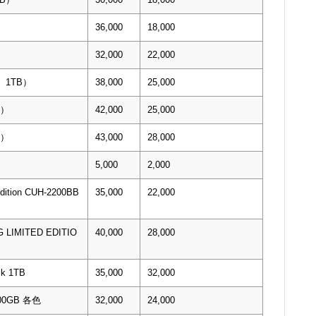
）
36,000
18,000
32,000
22,000
0 1TB）
38,000
25,000
B）
42,000
25,000
B）
43,000
28,000
5,000
2,000
Edition CUH-2200BB
35,000
22,000
 LIMITED EDITIO
40,000
28,000
ck 1TB
35,000
32,000
 500GB 各色
32,000
24,000