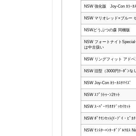
NSW 強化版 Joy-Con ｶﾗｰｶｽ
NSW マリオレッド×ブルー 
NSWどうぶつの森 同梱版
NSW フォートナイトSpeci
は中古扱い
NSW リングフィット アド
NSW 旧型（3000円ｸｰﾎﾟﾝなし
NSW Joy-Con ｶﾗｰｶｽﾀﾏｲｽﾞ
NSW ｽﾌﾟﾗﾄｩｰﾝ2ｾｯﾄ
NSW ｽｰﾊﾟｰﾏﾘｵｵﾃﾞｯｾｲｾｯﾄ
NSW ﾎﾟｹﾓﾝｾｯﾄ(ｲｰﾌﾞｲ・ﾋﾟｶ
NSW ﾓﾝｽﾀｰﾊﾝﾀｰﾀﾞﾌﾞﾙｸﾛｽ Nin