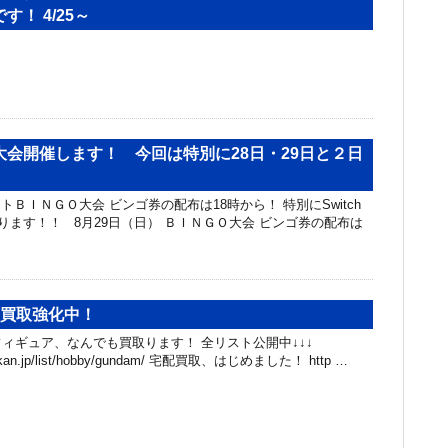
！ 4/25～
大会開催します！ 今回は特別に28日・29日と２日
イトＢＩＮＧＯ大会 ビンゴ券の配布は18時から！ 特別にSwitch
たります！！ 8月29日（日） ＢＩＮＧＯ大会 ビンゴ券の配布は
、買取強化中！
ィギュア、なんでも買取ります！ 全リスト公開中↓↓↓
chibakan.jp/list/hobby/gundam/ 宅配買取、はじめました！ http …