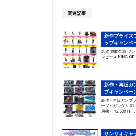
関連記事
新作プライズフ
ップキャンペ
名称 買取金額 ワンピース 
ンピース KING OF AR
新作・再販ガン
プキャンペー
新作・再販ガンプラ買
ーダムガンダム ¥1
用機） ¥2,530 H …
サンリオキャ