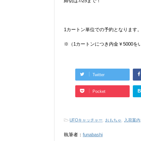
締切は7/25まで！
1カートン単位での予約となります
※（1カートンにつき内金￥5000を
Twitter
B
Pocket
-
UFOキャッチャー
,
おもちゃ
,
入荷案内
執筆者：
funabashi