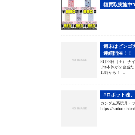
額買取実施中です
週末はビンゴ
連続開催！！
8月28日（土） ナ
Lite本体が２台当
13時から！ …
#ロボット魂
ガンダム系玩具・フ
https://kaitori.