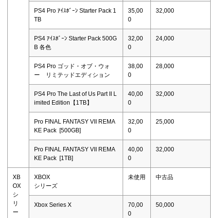
PS4 Pro ｱｲｽﾎﾞｰﾝ Starter Pack 1
35,00
32,000
TB
0
PS4 ｱｲｽﾎﾞｰﾝ Starter Pack 500G
32,00
24,000
B 各色
0
PS4 Pro ゴッド・オブ・ウォ
38,00
28,000
ー リミテッドエディション
0
PS4 Pro The Last of Us Part II L
40,00
32,000
imited Edition【1TB】
0
Pro FINAL FANTASY VII REMA
32,00
25,000
KE Pack [500GB]
0
Pro FINAL FANTASY VII REMA
40,00
32,000
KE Pack [1TB]
0
XB
XBOX
未使用
中古品
OX
シリーズ
シ
リ
Xbox Series X
70,00
50,000
ー
0