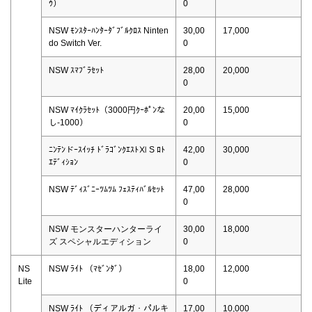
ｳ）
0
NSW ﾓﾝｽﾀｰﾊﾝﾀｰﾀﾞﾌﾞﾙｸﾛｽ Ninten
30,00
17,000
do Switch Ver.
0
NSW ｽﾏﾌﾞﾗｾｯﾄ
28,00
20,000
0
NSW ﾏｲｸﾗｾｯﾄ（3000円ｸｰﾎﾟﾝな
20,00
15,000
し-1000）
0
ﾆﾝﾃﾝドｰｽｲｯﾁ ﾄﾞﾗｺﾞﾝｸｴｽﾄⅪ S ﾛﾄ
42,00
30,000
ｴﾃﾞｨｼｮﾝ
0
NSW ﾃﾞｨｽﾞﾆｰﾂﾑﾂﾑ ﾌｪｽﾃｨﾊﾞﾙｾｯﾄ
47,00
28,000
0
NSW モンスターハンターライ
30,00
18,000
ズ スペシャルエディション
0
NS
NSW ﾗｲﾄ （ﾏｾﾞﾝﾀﾞ）
18,00
12,000
Lite
0
NSW ﾗｲﾄ （ディアルガ・パルキ
17,00
10,000