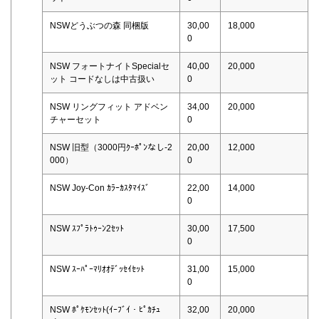
NSWどうぶつの森 同梱版
30,00
18,000
0
NSW フォートナイトSpecialセ
40,00
20,000
ット コードなしは中古扱い
0
NSW リングフィット アドベン
34,00
20,000
チャーセット
0
NSW 旧型（3000円ｸｰﾎﾟﾝなし-2
20,00
12,000
000）
0
NSW Joy-Con ｶﾗｰｶｽﾀﾏｲｽﾞ
22,00
14,000
0
NSW ｽﾌﾟﾗﾄｩｰﾝ2ｾｯﾄ
30,00
17,500
0
NSW ｽｰﾊﾟｰﾏﾘｵｵﾃﾞｯｾｲｾｯﾄ
31,00
15,000
0
NSW ﾎﾟｹﾓﾝｾｯﾄ(ｲｰﾌﾞｲ・ﾋﾟｶﾁｭ
32,00
20,000