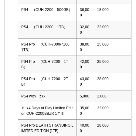
PS4 （CUH-2200 500GB）
36,00
18,000
0
PS4 （CUH-2200 1TB）
32,00
22,000
0
PS4 Pro （CUH-7000/7100
38,00
25,000
1TB）
0
PS4 Pro （CUH-7200 1T
42,00
25,000
B）
0
PS4 Pro （CUH-7200 2T
43,00
28,000
B）
0
PS4 with ｶﾒﾗ
5,000
2,000
ＰＳ4 Days of Play Limited Editi
35,00
22,000
on CUH-2200BBZR 1ＴＢ
0
PS4 Pro DEATH STRANDING L
40,00
28,000
IMITED EDITION [1TB]
0