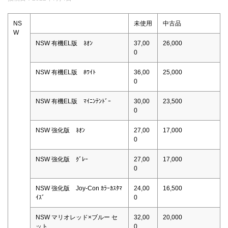
NS
未使用
中古品
W
NSW 有機EL版 ﾈｵﾝ
37,00
26,000
0
NSW 有機EL版 ﾎﾜｲﾄ
36,00
25,000
0
NSW 有機EL版 ﾏｲﾆﾝﾃﾝﾄﾞｰ
30,00
23,500
0
NSW 強化版 ﾈｵﾝ
27,00
17,000
0
NSW 強化版 ｸﾞﾚｰ
27,00
17,000
0
NSW 強化版 Joy-Con ｶﾗｰｶｽﾀﾏ
24,00
16,500
ｲｽﾞ
0
NSW マリオレッド×ブルー セ
32,00
20,000
ット
0