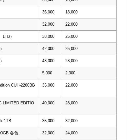
）
36,000
18,000
32,000
22,000
0 1TB）
38,000
25,000
B）
42,000
25,000
B）
43,000
28,000
5,000
2,000
Edition CUH-2200BB
35,000
22,000
 LIMITED EDITIO
40,000
28,000
ck 1TB
35,000
32,000
 500GB 各色
32,000
24,000