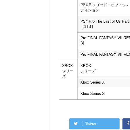
PS4 Pro ゴッド・オブ・
ディション
PS4 Pro The Last of Us Part I
【1TB】
Pro FINAL FANTASY VII R
B]
Pro FINAL FANTASY VII R
XBOX
XBOX
シリー
シリーズ
ズ
Xbox Series X
Xbox Series S
Twitter