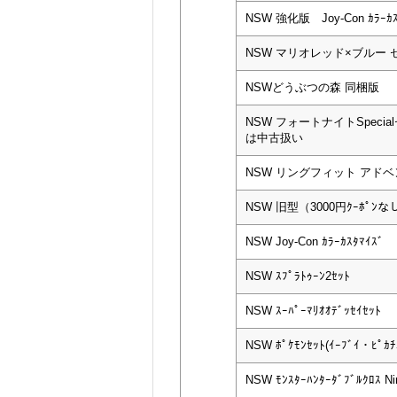
NSW 強化版 Joy-Con ｶﾗｰｶｽ
NSW マリオレッド×ブルー 
NSWどうぶつの森 同梱版
NSW フォートナイトSpeci
は中古扱い
NSW リングフィット アド
NSW 旧型（3000円ｸｰﾎﾟﾝなし
NSW Joy-Con ｶﾗｰｶｽﾀﾏｲｽﾞ
NSW ｽﾌﾟﾗﾄｩｰﾝ2ｾｯﾄ
NSW ｽｰﾊﾟｰﾏﾘｵｵﾃﾞｯｾｲｾｯﾄ
NSW ﾎﾟｹﾓﾝｾｯﾄ(ｲｰﾌﾞｲ・ﾋﾟｶ
NSW ﾓﾝｽﾀｰﾊﾝﾀｰﾀﾞﾌﾞﾙｸﾛｽ Nin