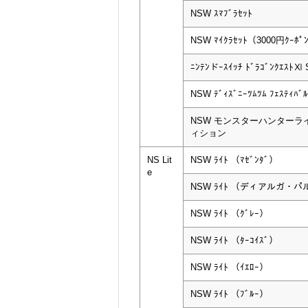
NSW ｽﾏﾌﾞﾗｾｯﾄ
NSW ﾏｲｸﾗｾｯﾄ（3000円ｸｰﾎﾟ
ﾆﾝﾃﾝドｰｽｲｯﾁ ﾄﾞﾗｺﾞﾝｸｴｽﾄⅪ 
NSW ﾃﾞｨｽﾞﾆｰﾂﾑﾂﾑ ﾌｪｽﾃｨﾊﾞﾙ
NSW モンスターハンターラ
ィション
NS Lit
NSW ﾗｲﾄ （ﾏｾﾞﾝﾀﾞ）
e
NSW ﾗｲﾄ （ディアルガ・
NSW ﾗｲﾄ （ｸﾞﾚｰ）
NSW ﾗｲﾄ （ﾀｰｺｲｽﾞ）
NSW ﾗｲﾄ （ｲｴﾛｰ）
NSW ﾗｲﾄ （ﾌﾞﾙｰ）