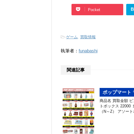
B
Pocket
-
ゲーム
,
買取情報
執筆者：
funabashi
関連記事
ポップマート 
商品名 買取金額 
トボックス 2200
（N～Z） アソート