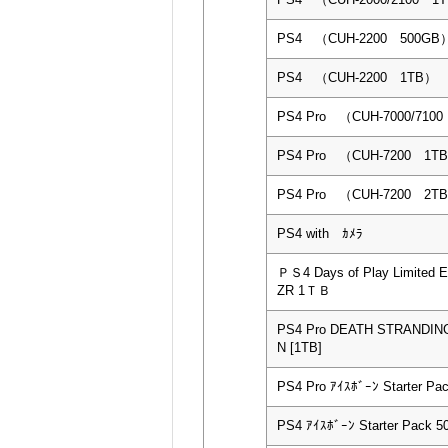
PS4 （CUH-2200 500GB
PS4 （CUH-2200 1TB）
PS4 Pro （CUH-7000/710
PS4 Pro （CUH-7200 1T
PS4 Pro （CUH-7200 2T
PS4 with ｶﾒﾗ
ＰＳ4 Days of Play Limited 
ZR 1ＴＢ
PS4 Pro DEATH STRANDING
N [1TB]
PS4 Pro ｱｲｽﾎﾞｰﾝ Starter Pa
PS4 ｱｲｽﾎﾞｰﾝ Starter Pack