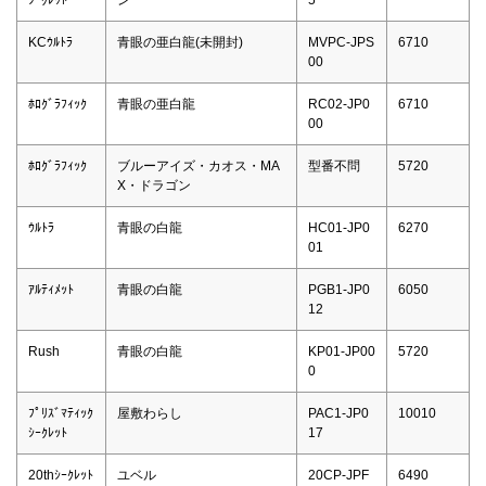
KCｳﾙﾄﾗ
青眼の亜白龍(未開封)
MVPC-JPS
6710
00
ﾎﾛｸﾞﾗﾌｨｯｸ
青眼の亜白龍
RC02-JP0
6710
00
ﾎﾛｸﾞﾗﾌｨｯｸ
ブルーアイズ・カオス・MA
型番不問
5720
X・ドラゴン
ｳﾙﾄﾗ
青眼の白龍
HC01-JP0
6270
01
ｱﾙﾃｨﾒｯﾄ
青眼の白龍
PGB1-JP0
6050
12
Rush
青眼の白龍
KP01-JP00
5720
0
ﾌﾟﾘｽﾞﾏﾃｨｯｸ
屋敷わらし
PAC1-JP0
10010
ｼｰｸﾚｯﾄ
17
20thｼｰｸﾚｯﾄ
ユベル
20CP-JPF
6490