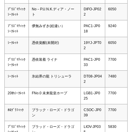
ﾌﾟﾘｽﾞﾏﾃｨｯｸ
No－P.U.N.K.ディア・ノー
DIFO-JP02
6050
ｼｰｸﾚｯﾄ
ト
2
ﾌﾟﾘｽﾞﾏﾃｨｯｸ
儚無みずき(絵違い）
PAC1-JP0
9240
ｼｰｸﾚｯﾄ
18
ｼｰｸﾚｯﾄ
憑依覚醒(未開封)
19YJ-JPT0
6050
2
ﾌﾟﾘｽﾞﾏﾃｨｯｸ
憑依装着 ライナ
PAC1-JP0
7700
ｼｰｸﾚｯﾄ
33
ｼｰｸﾚｯﾄ
氷結界の龍 トリシューラ
DT08-JP04
7480
2
20thｼｰｸﾚｯﾄ
FNo.0 未来龍皇ホープ
LGB1-JP0
7700
25
ﾎﾛｸﾞﾗﾌｨｯｸ
ブラック・ローズ・ドラゴ
CSOC-JP0
7700
ン
39
ﾌﾟﾘｽﾞﾏﾃｨｯｸ
ブラッド・ローズ・ドラゴ
LIOV-JP03
5830
ｼｰｸﾚｯﾄ
ン
5