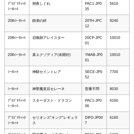
ﾌﾟﾘｽﾞﾏﾃｨｯｸ
朔夜しぐれ
PAC1-JP0
5610
ｼｰｸﾚｯﾄ
35
20thｼｰｸﾚｯﾄ
師弟の絆
20TH-JPC
9240
12
20thｼｰｸﾚｯﾄ
召喚師アレイスター
20CP-JPC
10010
01
20thｼｰｸﾚｯﾄ
真エクゾディア(未開封)
YMAB-JP0
10010
01
ｼｰｸﾚｯﾄ
神騎セイントレア
SECE-JP0
7700
52
ｼｰｸﾚｯﾄ
神聖魔皇后セレーネ
型番不問
8030
ﾌﾟﾘｽﾞﾏﾃｨｯｸ
スターダスト・ドラゴン
PAC1-JP0
6160
ｼｰｸﾚｯﾄ
06
ﾌﾟﾘｽﾞﾏﾃｨｯｸ
セリオンズ“キング”レギュラ
DIFO-JP00
6160
ｼｰｸﾚｯﾄ
ス
7