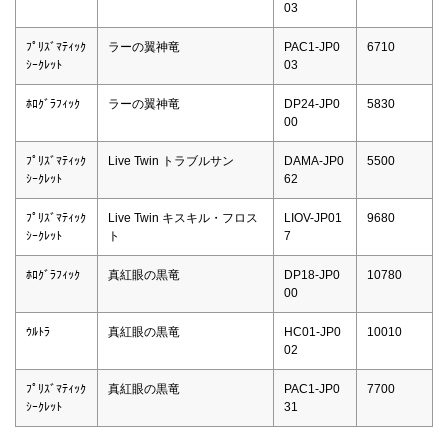
03
ﾌﾟﾘｽﾞﾏﾃｨｯｸ
ラーの翼神竜
PAC1-JP0
6710
ｼｰｸﾚｯﾄ
03
ﾎﾛｸﾞﾗﾌｨｯｸ
ラーの翼神竜
DP24-JP0
5830
00
ﾌﾟﾘｽﾞﾏﾃｨｯｸ
Live Twin トラブルサン
DAMA-JP0
5500
ｼｰｸﾚｯﾄ
62
ﾌﾟﾘｽﾞﾏﾃｨｯｸ
Live Twin キスキル・フロス
LIOV-JP01
9680
ｼｰｸﾚｯﾄ
ト
7
ﾎﾛｸﾞﾗﾌｨｯｸ
真紅眼の黒竜
DP18-JP0
10780
00
ｳﾙﾄﾗ
真紅眼の黒竜
HC01-JP0
10010
02
ﾌﾟﾘｽﾞﾏﾃｨｯｸ
真紅眼の黒竜
PAC1-JP0
7700
ｼｰｸﾚｯﾄ
31