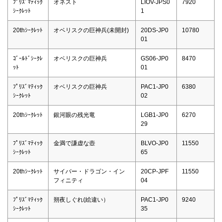
ﾌﾟﾘｽﾞﾏﾃｨｯｸ
オネスト
LIOV-JPS0
7920
ｼｰｸﾚｯﾄ
1
20thｼｰｸﾚｯﾄ
オベリスクの巨神兵(未開封)
20DS-JP0
10780
01
ｺﾞｰﾙﾄﾞｼｰｸﾚ
オベリスクの巨神兵
GS06-JP0
8470
ｯﾄ
01
ﾌﾟﾘｽﾞﾏﾃｨｯｸ
オベリスクの巨神兵
PAC1-JP0
6380
ｼｰｸﾚｯﾄ
02
20thｼｰｸﾚｯﾄ
銀河眼の残光竜
LGB1-JP0
6270
29
ﾌﾟﾘｽﾞﾏﾃｨｯｸ
金満で謙虚な壺
BLVO-JP0
11550
ｼｰｸﾚｯﾄ
65
20thｼｰｸﾚｯﾄ
サイバー・ドラゴン・イン
20CP-JPF
11550
フィニティ
04
ﾌﾟﾘｽﾞﾏﾃｨｯｸ
朔夜しぐれ(絵違い）
PAC1-JP0
9240
ｼｰｸﾚｯﾄ
35