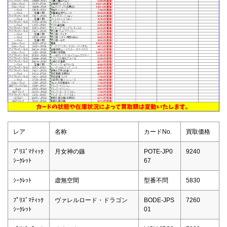
レア
名称
カードNo.
買取価格
ﾌﾟﾘｽﾞﾏﾃｨｯｸ
月女神の鏃
POTE-JP0
9240
ｼｰｸﾚｯﾄ
67
ｼｰｸﾚｯﾄ
虚無空間
型番不問
5830
ﾌﾟﾘｽﾞﾏﾃｨｯｸ
ヴァレルロード・ドラゴン
BODE-JPS
7260
ｼｰｸﾚｯﾄ
01