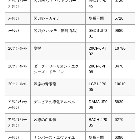
ﾌﾟﾘｽﾞﾏﾃｨｯｸ
閃刀機 ウィドウアンカー
PAC1-JP0
5720
ｼｰｸﾚｯﾄ
45
ｼｰｸﾚｯﾄ
閃刀姫－カイナ
型番不問
5720
ｼｰｸﾚｯﾄ
閃刀姫 ハヤテ（開封済み）
SEDS-JP0
9680
01
20thｼｰｸﾚｯﾄ
増援
20CP-JPT
10780
02
20thｼｰｸﾚｯﾄ
ダーク・リベリオン・エク
20CP-JPF
8470
シーズ・ドラゴン
09
20thｼｰｸﾚｯﾄ
深淵の青眼龍
LGB1-JP0
10010
05
ﾌﾟﾘｽﾞﾏﾃｨｯｸ
デスピアの導化アルベル
DAMA-JP0
5830
ｼｰｸﾚｯﾄ
06
ﾌﾟﾘｽﾞﾏﾃｨｯｸ
凶導の白聖骸
BACH-JP0
6270
ｼｰｸﾚｯﾄ
35
ｼｰｸﾚｯﾄ
ナンバーズ・エヴァイユ
型番不問
6380