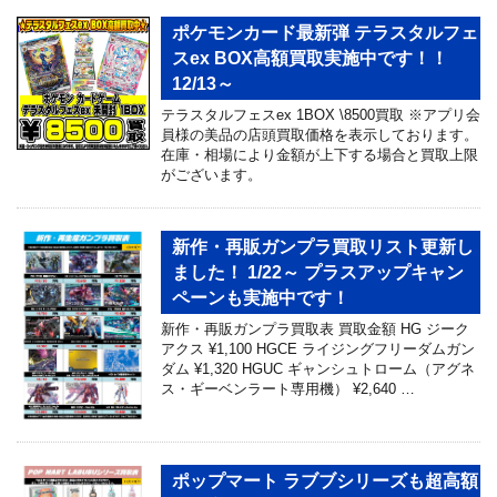
ポケモンカード最新弾 テラスタルフェ
スex BOX高額買取実施中です！！
12/13～
テラスタルフェスex 1BOX \8500買取 ※アプリ会
員様の美品の店頭買取価格を表示しております。
在庫・相場により金額が上下する場合と買取上限
がございます。
新作・再販ガンプラ買取リスト更新し
ました！ 1/22～ プラスアップキャン
ペーンも実施中です！
新作・再販ガンプラ買取表 買取金額 HG ジーク
アクス ¥1,100 HGCE ライジングフリーダムガン
ダム ¥1,320 HGUC ギャンシュトローム（アグネ
ス・ギーベンラート専用機） ¥2,640 …
ポップマート ラブブシリーズも超高額