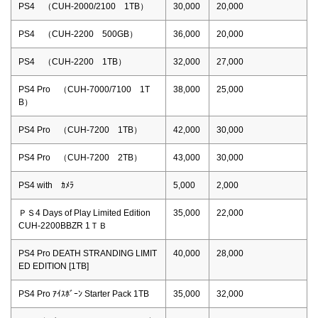
PS4 （CUH-2000/2100 1TB）
30,000
20,000
PS4 （CUH-2200 500GB）
36,000
20,000
PS4 （CUH-2200 1TB）
32,000
27,000
PS4 Pro （CUH-7000/7100 1T
38,000
25,000
B）
PS4 Pro （CUH-7200 1TB）
42,000
30,000
PS4 Pro （CUH-7200 2TB）
43,000
30,000
PS4 with ｶﾒﾗ
5,000
2,000
ＰＳ4 Days of Play Limited Edition
35,000
22,000
CUH-2200BBZR 1ＴＢ
PS4 Pro DEATH STRANDING LIMIT
40,000
28,000
ED EDITION [1TB]
PS4 Pro ｱｲｽﾎﾞｰﾝ Starter Pack 1TB
35,000
32,000