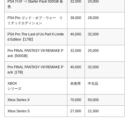
PS4 ｱｲｽﾎﾞｰﾝ Starter Pack 500GB 各
32,000
24,000
色
PS4 Pro ゴッド・オブ・ウォー リ
38,000
28,000
ミテッドエディション
PS4 Pro The Last of Us Part II Limite
40,000
32,000
d Edition【1TB】
Pro FINAL FANTASY VII REMAKE P
32,000
25,000
ack [500GB]
Pro FINAL FANTASY VII REMAKE P
40,000
32,000
ack [1TB]
XBOX
未使用
中古品
シリーズ
Xbox Series X
70,000
50,000
Xbox Series S
27,000
21,000