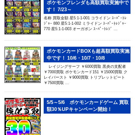
ポケモンフレンダも高額買取実施中で
す！ 7/23～
名称 買取金額 星5:1-1-001 コライドン ｽｰﾊﾟｰﾄﾚ
ｼﾞｬｰ 880 星5:1-1-002 ミライドン ｽｰﾊﾟｰﾄﾚｼﾞｬｰ
770 星5:1-1-003 オーガポン ｽｰﾊﾟｰﾄﾚｼﾞ …
ポケモンカードBOXも超高額買取実施
中です！ 10/6・10/7・10/8
レイジングサーフ ￥6000買取 黒炎の支配者
￥7000買取 ポケモンカード151 ￥15000買取 ク
レイバースト ￥9000買取 トリプレットビート
￥7500買取 …
5/5～5/6 ポケモンカードゲーム 買取
額30％UPキャンペーン開始！