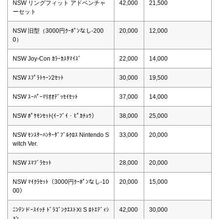
NSW リングフィット アドベンチャ
42,000
21,500
ーセット
NSW 旧型（3000円ｸｰﾎﾟﾝなし-200
20,000
12,000
0）
NSW Joy-Con ｶﾗｰｶｽﾀﾏｲｽﾞ
22,000
14,000
NSW ｽﾌﾟﾗﾄｩｰﾝ2ｾｯﾄ
30,000
19,500
NSW ｽｰﾊﾟｰﾏﾘｵｵﾃﾞｯｾｲｾｯﾄ
37,000
14,000
NSW ﾎﾟｹﾓﾝｾｯﾄ(ｲｰﾌﾞｲ・ﾋﾟｶﾁｭｳ）
38,000
25,000
NSW ﾓﾝｽﾀｰﾊﾝﾀｰﾀﾞﾌﾞﾙｸﾛｽ Nintendo S
33,000
20,000
witch Ver.
NSW ｽﾏﾌﾞﾗｾｯﾄ
28,000
20,000
NSW ﾏｲｸﾗｾｯﾄ（3000円ｸｰﾎﾟﾝなし-10
20,000
15,000
00）
ﾆﾝﾃﾝドｰｽｲｯﾁ ﾄﾞﾗｺﾞﾝｸｴｽﾄⅪ S ﾛﾄｴﾃﾞｨｼ
42,000
30,000
ｮﾝ