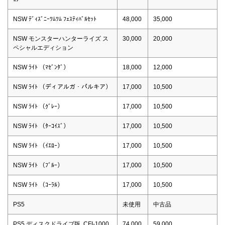
NSW ﾃﾞｨｽﾞﾆｰﾂﾑﾂﾑ ﾌｪｽﾃｨﾊﾞﾙｾｯﾄ
48,000
35,000
NSW モンスターハンターライズ ス
30,000
20,000
ペシャルエディション
NSW ﾗｲﾄ （ﾏｾﾞﾝﾀﾞ）
18,000
12,000
NSW ﾗｲﾄ （ディアルガ・パルキア）
17,000
10,500
NSW ﾗｲﾄ （ｸﾞﾚｰ）
17,000
10,500
NSW ﾗｲﾄ （ﾀｰｺｲｽﾞ）
17,000
10,500
NSW ﾗｲﾄ （ｲｴﾛｰ）
17,000
10,500
NSW ﾗｲﾄ （ﾌﾞﾙｰ）
17,000
10,500
NSW ﾗｲﾄ （ｺｰﾗﾙ）
17,000
10,500
PS5
未使用
中古品
PS5 ディスクドライブ版 CFI-1000
74,000
59,000