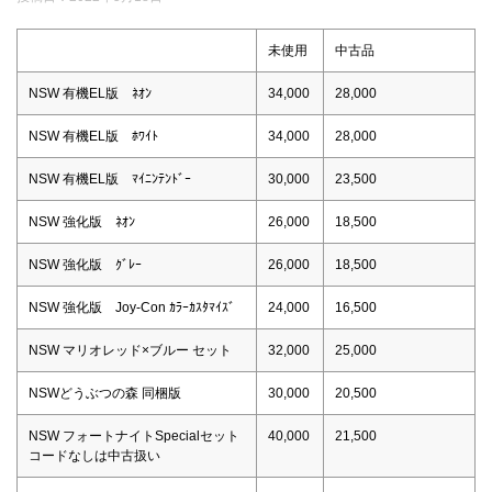
未使用
中古品
NSW 有機EL版 ﾈｵﾝ
34,000
28,000
NSW 有機EL版 ﾎﾜｲﾄ
34,000
28,000
NSW 有機EL版 ﾏｲﾆﾝﾃﾝﾄﾞｰ
30,000
23,500
NSW 強化版 ﾈｵﾝ
26,000
18,500
NSW 強化版 ｸﾞﾚｰ
26,000
18,500
NSW 強化版 Joy-Con ｶﾗｰｶｽﾀﾏｲｽﾞ
24,000
16,500
NSW マリオレッド×ブルー セット
32,000
25,000
NSWどうぶつの森 同梱版
30,000
20,500
NSW フォートナイトSpecialセット
40,000
21,500
コードなしは中古扱い