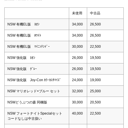
未使用
中古品
NSW 有機EL版 ﾈｵﾝ
34,000
26,500
NSW 有機EL版 ﾎﾜｲﾄ
34,000
26,500
NSW 有機EL版 ﾏｲﾆﾝﾃﾝﾄﾞｰ
30,000
22,500
NSW 強化版 ﾈｵﾝ
26,000
19,500
NSW 強化版 ｸﾞﾚｰ
26,000
19,500
NSW 強化版 Joy-Con ｶﾗｰｶｽﾀﾏｲｽﾞ
24,000
19,000
NSW マリオレッド×ブルー セット
32,000
25,000
NSWどうぶつの森 同梱版
30,000
20,500
NSW フォートナイトSpecialセット
40,000
22,500
コードなしは中古扱い