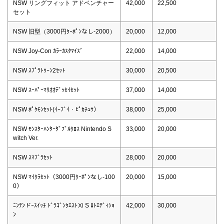
NSW リングフィット アドベンチャー
42,000
22,500
セット
NSW 旧型（3000円ｸｰﾎﾟﾝなし-2000）
20,000
12,000
NSW Joy-Con ｶﾗｰｶｽﾀﾏｲｽﾞ
22,000
14,000
NSW ｽﾌﾟﾗﾄｩｰﾝ2ｾｯﾄ
30,000
20,500
NSW ｽｰﾊﾟｰﾏﾘｵｵﾃﾞｯｾｲｾｯﾄ
37,000
14,000
NSW ﾎﾟｹﾓﾝｾｯﾄ(ｲｰﾌﾞｲ・ﾋﾟｶﾁｭｳ）
38,000
25,000
NSW ﾓﾝｽﾀｰﾊﾝﾀｰﾀﾞﾌﾞﾙｸﾛｽ Nintendo S
33,000
20,000
witch Ver.
NSW ｽﾏﾌﾞﾗｾｯﾄ
28,000
20,000
NSW ﾏｲｸﾗｾｯﾄ（3000円ｸｰﾎﾟﾝなし-100
20,000
15,000
0）
ﾆﾝﾃﾝドｰｽｲｯﾁ ﾄﾞﾗｺﾞﾝｸｴｽﾄⅪ S ﾛﾄｴﾃﾞｨｼｮ
42,000
30,000
ﾝ