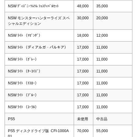
NSW ﾃﾞｨｽﾞﾆｰﾂﾑﾂﾑ ﾌｪｽﾃｨﾊﾞﾙｾｯﾄ
48,000
35,000
NSW モンスターハンターライズ スペ
30,000
20,000
シャルエディション
NSW ﾗｲﾄ （ﾏｾﾞﾝﾀﾞ）
18,000
12,000
NSW ﾗｲﾄ （ディアルガ・パルキア）
17,000
11,000
NSW ﾗｲﾄ （ｸﾞﾚｰ）
17,000
11,000
NSW ﾗｲﾄ （ﾀｰｺｲｽﾞ）
17,000
11,000
NSW ﾗｲﾄ （ｲｴﾛｰ）
17,000
11,000
NSW ﾗｲﾄ （ﾌﾞﾙｰ）
17,000
11,000
NSW ﾗｲﾄ （ｺｰﾗﾙ）
17,000
11,000
PS5
未使用
中古品
PS5 ディスクドライブ版 CFI-1000A
70,000
55,000
01