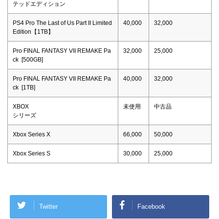
テッドエディション
PS4 Pro The Last of Us Part II Limited
40,000
32,000
Edition【1TB】
Pro FINAL FANTASY VII REMAKE Pa
32,000
25,000
ck [500GB]
Pro FINAL FANTASY VII REMAKE Pa
40,000
32,000
ck [1TB]
XBOX
未使用
中古品
シリーズ
Xbox Series X
66,000
50,000
Xbox Series S
30,000
25,000
Twitter
Facebook