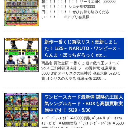
報！！！！！！！！！ リーリエSR 220000
円！！！！！！ シロナSR20000
円！！！！！！！ ぜひお持ち込みくださ
い！！！！ ※アプリ会員様 …
新作一番くじ買取リスト更新しまし
た！ 1/25～ NARUTO・ワンピース・
らんま・ぼっちざろっく etc…
商品名 買取金額 一番くじ 遊☆戯☆王シリーズ
vol.4 三幻神顕現 A賞 ラーの翼神竜 魂豪示像
5500 B賞 オベリスクの巨神兵 魂豪示像 5720 C
賞 オシリスの天空竜 魂豪示像 1100 …
ワンピースカード最新弾 謀略の王国人
気シングルカード・BOXも高額買取実
施中です！ 5/29・5/30
ｽｰﾊﾟｰﾊﾟﾗﾚﾙ ｻﾎﾞ ￥45000買取 ﾊﾟﾗﾚﾙ ﾘｰﾀﾞｰ ﾈﾌｪﾙ
ﾀﾘ・ﾋﾞﾋﾞ ￥6000買取 ﾊﾟﾗﾚﾙ ﾘｰﾀﾞｰ ﾚﾍﾞｯｶ ￥5500