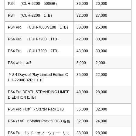
PS4 （CUH-2200 500GB）
36,000
20,000
PS4 （CUH-2200 1TB）
32,000
27,000
PS4 Pro （CUH-7000/7100 1TB）
38,000
25,000
PS4 Pro （CUH-7200 1TB）
42,000
30,000
PS4 Pro （CUH-7200 2TB）
43,000
30,000
PS4 with ｶﾒﾗ
5,000
2,000
ＰＳ4 Days of Play Limited Edition C
35,000
22,000
UH-2200BBZR 1ＴＢ
PS4 Pro DEATH STRANDING LIMITE
40,000
28,000
D EDITION [1TB]
PS4 Pro ｱｲｽﾎﾞｰﾝ Starter Pack 1TB
35,000
32,000
PS4 ｱｲｽﾎﾞｰﾝ Starter Pack 500GB 各色
32,000
24,000
PS4 Pro ゴッド・オブ・ウォー リミ
38,000
28,000