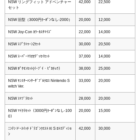
NSW リングフィット アドベンチャー
42,000
22,500
セット
NSW 旧型（3000円ｸｰﾎﾟﾝなし-2000）
20,000
12,000
NSW Joy-Con ｶﾗｰｶｽﾀﾏｲｽﾞ
22,000
14,000
NSW ｽﾌﾟﾗﾄｩｰﾝ2ｾｯﾄ
30,000
20,500
NSW ｽｰﾊﾟｰﾏﾘｵｵﾃﾞｯｾｲｾｯﾄ
37,000
14,000
NSW ﾎﾟｹﾓﾝｾｯﾄ(ｲｰﾌﾞｲ・ﾋﾟｶﾁｭｳ）
38,000
25,000
NSW ﾓﾝｽﾀｰﾊﾝﾀｰﾀﾞﾌﾞﾙｸﾛｽ Nintendo S
33,000
20,000
witch Ver.
NSW ｽﾏﾌﾞﾗｾｯﾄ
28,000
20,000
NSW ﾏｲｸﾗｾｯﾄ（3000円ｸｰﾎﾟﾝなし-100
20,000
15,000
0）
ﾆﾝﾃﾝドｰｽｲｯﾁ ﾄﾞﾗｺﾞﾝｸｴｽﾄⅪ S ﾛﾄｴﾃﾞｨｼｮ
42,000
30,000
ﾝ