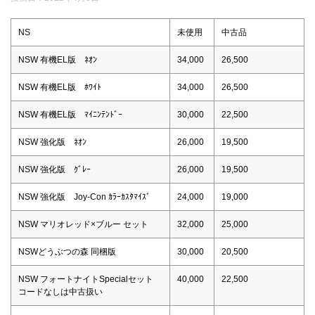
NS
未使用
中古品
NSW 有機EL版 ﾈｵﾝ
34,000
26,500
NSW 有機EL版 ﾎﾜｲﾄ
34,000
26,500
NSW 有機EL版 ﾏｲﾆﾝﾃﾝﾄﾞｰ
30,000
22,500
NSW 強化版 ﾈｵﾝ
26,000
19,500
NSW 強化版 ｸﾞﾚｰ
26,000
19,500
NSW 強化版 Joy-Con ｶﾗｰｶｽﾀﾏｲｽﾞ
24,000
19,000
NSW マリオレッド×ブルー セット
32,000
25,000
NSWどうぶつの森 同梱版
30,000
20,500
NSW フォートナイトSpecialセット
40,000
22,500
コードなしは中古扱い