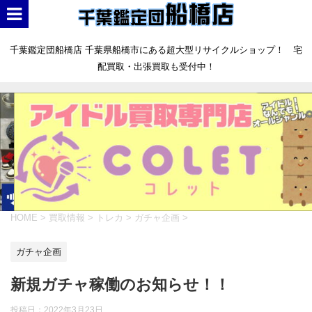
千葉鑑定団船橋店 千葉県船橋市にある超大型リサイクルショップ！ 宅
配買取・出張買取も受付中！
HOME
>
買取情報
>
トレカ
>
ガチャ企画
>
ガチャ企画
新規ガチャ稼働のお知らせ！！
投稿日：
2022年3月23日