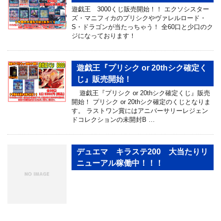
遊戯王 3000くじ販売開始！！ エクソシスター
ズ・マニフィカのプリシクやヴァレルロード・
S・ドラゴンが当たっちゃう！ 全60口と少口のク
ジになっております！
遊戯王『プリシク or 20thシク確定く
じ』販売開始！
遊戯王『プリシク or 20thシク確定くじ』販売
開始！ プリシク or 20thシク確定のくじとなりま
す。 ラストワン賞にはアニバーサリーレジェン
ドコレクションの未開封B …
デュエマ キラステ200 大当たりリ
ニューアル稼働中！！！