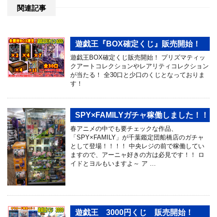
関連記事
遊戯王『BOX確定くじ』販売開始！
遊戯王BOX確定くじ販売開始！ プリズマティッ
クアートコレクションやレアリティコレクション
が当たる！ 全30口と少口のくじとなっておりま
す！
SPY×FAMILYガチャ稼働しました！！
春アニメの中でも要チェックな作品、
「SPY×FAMILY」が千葉鑑定団船橋店のガチャ
として登場！！！！ 中央レジの前で稼働してい
ますので、アーニャ好きの方は必見です！！ ロ
イドとヨルもいますよ～ ア …
遊戯王 3000円くじ 販売開始！