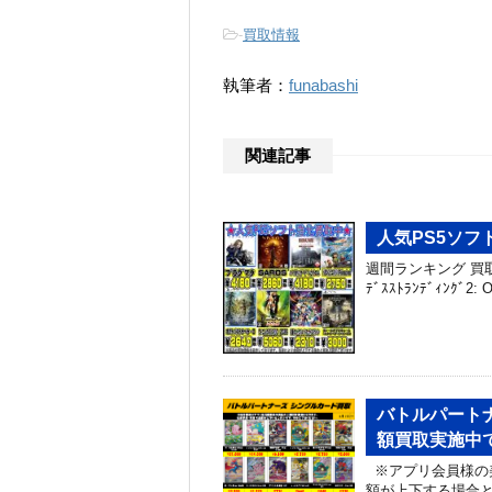
-
買取情報
執筆者：
funabashi
関連記事
人気PS5ソフト
週間ランキング 買取金額 P
ﾃﾞｽｽﾄﾗﾝﾃﾞｨﾝｸﾞ2:
バトルパート
額買取実施中で
※アプリ会員様の
額が上下する場合