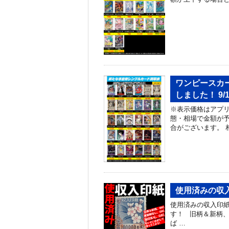
ワンピースカ
しました！ 9/
※表示価格はアプリ
態・相場で金額が予
合がございます。 
使用済みの収
使用済みの収入印
す！ 旧柄＆新柄、O
ば …